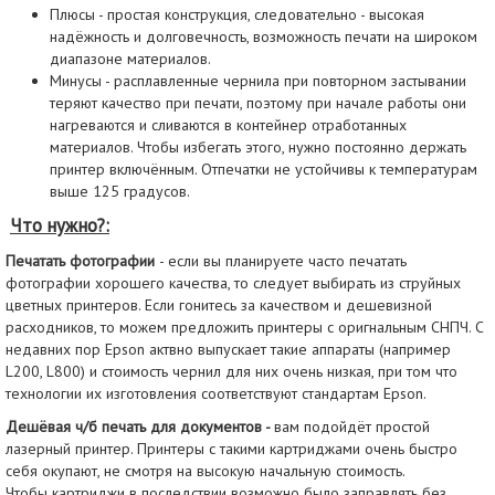
Плюсы - простая конструкция, следовательно - высокая
надёжность и долговечность, возможность печати на широком
диапазоне материалов.
Минусы - расплавленные чернила при повторном застывании
теряют качество при печати, поэтому при начале работы они
нагреваются и сливаются в контейнер отработанных
материалов. Чтобы избегать этого, нужно постоянно держать
принтер включённым. Отпечатки не устойчивы к температурам
выше 125 градусов.
Что нужно?:
Печатать фотографии
- если вы планируете часто печатать
фотографии хорошего качества, то следует выбирать из струйных
цветных принтеров. Если гонитесь за качеством и дешевизной
расходников, то можем предложить принтеры с оригнальным СНПЧ. С
недавних пор Epson актвно выпускает такие аппараты (например
L200, L800) и стоимость чернил для них очень низкая, при том что
технологии их изготовления соответствуют стандартам Epson.
Дешёвая ч/б печать для документов -
вам подойдёт простой
лазерный принтер. Принтеры с такими картриджами очень быстро
себя окупают, не смотря на высокую начальную стоимость.
Чтобы картриджи в последствии возможно было заправлять без