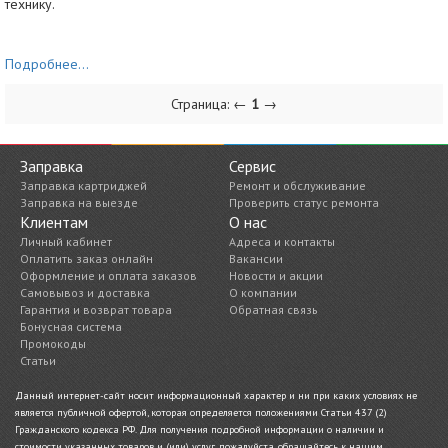
технику.
Подробнее...
Страница: ←
1
→
Заправка
Сервис
Заправка картриджей
Ремонт и обслуживание
Заправка на выезде
Проверить статус ремонта
Клиентам
О нас
Личный кабинет
Адреса и контакты
Оплатить заказ онлайн
Вакансии
Оформление и оплата заказов
Новости и акции
Самовывоз и доставка
О компании
Гарантия и возврат товара
Обратная связь
Бонусная система
Промокоды
Статьи
Данный интернет-сайт носит информационный характер и ни при каких условиях не
является публичной офертой, которая определяется положениями Статьи 437 (2)
Гражданского кодекса РФ. Для получения подробной информации о наличии и
стоимости указанных товаров и (или) услуг, пожалуйста, обращайтесь к нашим