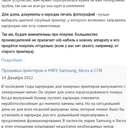
такое устройство, вам нужно определиться нужна ли вам телефонная
трубка, так как не всегда она идёт в комплекте.
Для дома, документы и изредка печать фотографий -
лучше
выбирать цветной струйный принтер, у которого возможно заправлять
картриджи или есть совместимые.
Так же, будьте внимательны при покупке. Большинство
производителей не прилагает usb-кабель к новому аппарату и его
придётся покупать оттдельно (если у вас нет своего, например, от
старого принтера).
Подробнее...
Прошивка принтеров и МФУ Samsung, Xerox в СПб
14 Декабря 2012
В последние годы картриджи для лазерных принтеров выпускаются с
электронным чипом. Он служит для учета израсходованного тонера.
Когда внутренний бункер пустеет, картридж становится
неработоспособным до момента замены чипа. Но на сегодняшний
день не для всех моделей выпущены чипы, которые можно было бы
установить в картридж для его дальнейшей перезаправки и
продолжения функционирования. В частности, марки Samsung и Xerox
в этом отношении испытывают недостаток необходимых чипов.