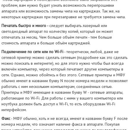
проблем, вам нужно будет узнать
возможность перепрошивки
аппарата или возможность замены чипа на картриджах. Так же, на
некоторых картриджах при перезаправке не требуется замена чипа.
Печатать быстро и много -
следует выбирать лазерный или
светодиодный аппарат по колчеству копий, который он может
отпечатать за месяц. Чем больше объём печати - тем больше
стоимость аппарата и больше объём картриджей.
Подключение по сети или по Wi-Fi
- теоретчески, любой, даже не
сетевой принтер можно сделать сетевым (подробнее как это сделать
можно поискать в интернете), но для этого нужно чтобы был всегда
включён компьютер, через который печатают другие компьютеры в
сети. Однако, можно обойтись и без этого. Сетевые принтеры и МФУ
обычно имеют в названии букву N после номера модели и позволяют
работать с ним нескольким компьютерам, соединённых сетью.
Принтеры и МФУ имеющие в названии букву W - сетевые аппараты,
работающие по Wi-Fi. Для работы с ними у вашего компьютера или
ноутбука должен быть доступ к Wi-Fi, то есть оборудован Wi-Fi
интерфейсом.
Факс
- МФУ обычно, хоть и не всегда, имеют в названии букву F после
номера модели, что означает наличие факса в аппарате. Покупая