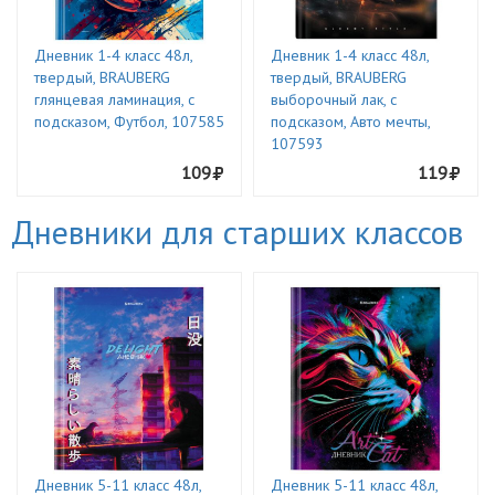
Дневник 1-4 класс 48л,
Дневник 1-4 класс 48л,
твердый, BRAUBERG
твердый, BRAUBERG
глянцевая ламинация, с
выборочный лак, с
подсказом, Футбол, 107585
подсказом, Авто мечты,
107593
109
119
Дневники для старших классов
Дневник 5-11 класс 48л,
Дневник 5-11 класс 48л,