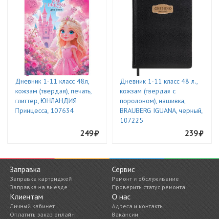
Дневник 1-11 класс 48л,
Дневник 1-11 класс 48 л.,
кожзам (твердая), печать,
кожзам (твердая с
глиттер, ЮНЛАНДИЯ
поролоном), нашивка,
Принцесса, 107634
BRAUBERG IGUANA, черный,
107225
249
239
Заправка
Сервис
Заправка картриджей
Ремонт и обслуживание
Заправка на выезде
Проверить статус ремонта
Клиентам
О нас
Личный кабинет
Адреса и контакты
Оплатить заказ онлайн
Вакансии