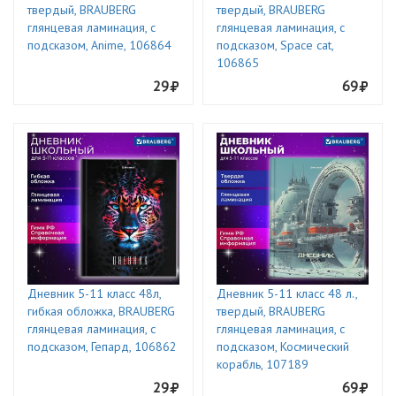
твердый, BRAUBERG
твердый, BRAUBERG
глянцевая ламинация, с
глянцевая ламинация, с
подсказом, Anime, 106864
подсказом, Space cat,
106865
29
69
Дневник 5-11 класс 48л,
Дневник 5-11 класс 48 л.,
гибкая обложка, BRAUBERG
твердый, BRAUBERG
глянцевая ламинация, с
глянцевая ламинация, с
подсказом, Гепард, 106862
подсказом, Космический
корабль, 107189
29
69