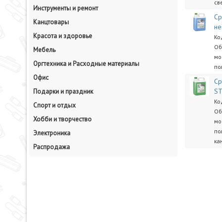
св
Инструменты и ремонт
Ср
Канцтовары
не
Красота и здоровье
Ко
Об
Мебель
мо
Оргтехника и Расходные материалы
по
Офис
Ср
ST
Подарки и праздник
Ко
Спорт и отдых
Об
Хобби и творчество
мо
по
Электроника
ка
Распродажа