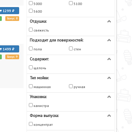
5000
5100
1299
5600
е
Бонус: 8
Отдушка:
свежесть
Подходит для поверхностей:
1499
пола
стен
е
Бонус: 9
Содержит:
щелочь
Тип мойки:
машинная
ручная
Упаковка:
канистра
Форма выпуска:
концентрат