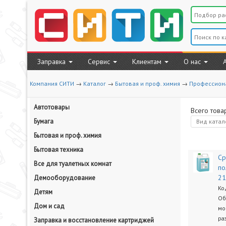
Заправка
Сервис
Клиентам
О нас
Компания СИТИ
→
Каталог
→
Бытовая и проф. химия
→
Профессион
Автотовары
Всего това
Бумага
Вид
катал
Бытовая и проф. химия
Бытовая техника
Ср
Все для туалетных комнат
по
2
Демооборудование
Ко
Детям
Об
Дом и сад
мо
ра
Заправка и восстановление картриджей