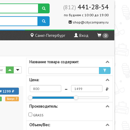
441-28-54
(812)
по будням с 10:00 до 19:00
shop@citycompany.ru
Санкт-Петербург
Вход
0
й
Название товара содержит:
не
Цена:
1299
е
Бонус: 7
Производитель:
GRASS
Объем/Вес: