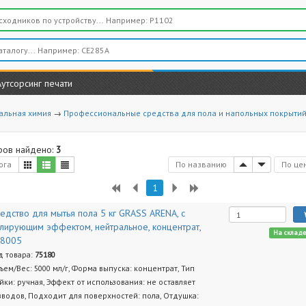
Аутсорсинг печати
альная химия
→
Профессиональные средства для пола и напольных покрыти
ров найдено:
3
ога
По названию
По це
1
едство для мытья пола 5 кг GRASS ARENA, с
лирующим эффектом, нейтральное, концентрат,
На склад
18005
д товара:
75180
ъем/Вес: 5000 мл/г, Форма выпуска: концентрат, Тип
йки: ручная, Эффект от использования: не оставляет
зводов, Подходит для поверхностей: пола, Отдушка: