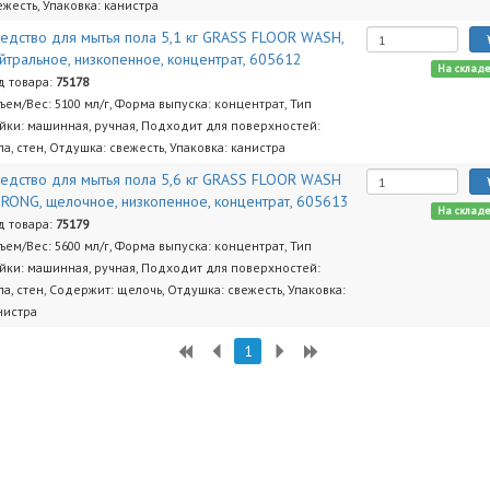
ежесть, Упаковка: канистра
едство для мытья пола 5,1 кг GRASS FLOOR WASH,
йтральное, низкопенное, концентрат, 605612
На склад
д товара:
75178
ъем/Вес: 5100 мл/г, Форма выпуска: концентрат, Тип
йки: машинная, ручная, Подходит для поверхностей:
ла, стен, Отдушка: свежесть, Упаковка: канистра
едство для мытья пола 5,6 кг GRASS FLOOR WASH
RONG, щелочное, низкопенное, концентрат, 605613
На склад
д товара:
75179
ъем/Вес: 5600 мл/г, Форма выпуска: концентрат, Тип
йки: машинная, ручная, Подходит для поверхностей:
ла, стен, Содержит: щелочь, Отдушка: свежесть, Упаковка:
нистра
1