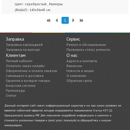
Цвет - серебристый., Размеры
(ВхШхГ) - 143х36х45 см.
1
Заправка
Сервис
Заправка картриджей
Ремонт и обслуживание
Заправка на выезде
Проверить статус ремонта
Клиентам
О нас
Личный кабинет
Адреса и контакты
Оплатить заказ онлайн
Вакансии
Оформление и оплата заказов
Новости и акции
Самовывоз и доставка
О компании
Гарантия и возврат товара
Обратная связь
Бонусная система
Промокоды
Статьи
Данный интернет-сайт носит информационный характер и ни при каких условиях не
является публичной офертой, которая определяется положениями Статьи 437 (2)
Гражданского кодекса РФ. Для получения подробной информации о наличии и
стоимости указанных товаров и (или) услуг, пожалуйста, обращайтесь к нашим
менеджерам.