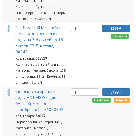
Материал - металл. ,
Количество бутылей - 4 шт.,
Цвет - серебристый., Размеры
(ВхШхГ) - 113х36х45 см.
СТЕЛЛА-ТЕХНИК Стойка
6299
стеллаж для хранения
На складе
воды на 5 бутылей по 19
литров СВ-5, металл,
98840
Код товара:
318619
Количество бутылей: 5 шт.,
Материал: металл, Высота: 138
см, Ширина: 38 см, Глубина: 53
см, Цвет: белый
Стеллаж для хранения
6499
воды HOT FROST для 5
На складе
Бонус: 50
бутылей, металл,
серебристый, 251000502
Код товара:
56013
Неразборная конструкция.,
Материал - металл. ,
Количество бутылей - 5 шт.,