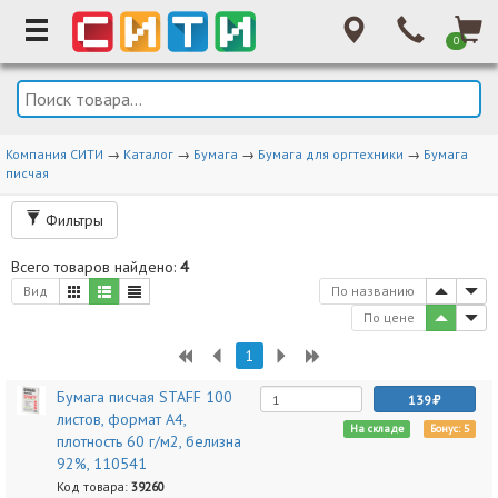
0
Компания СИТИ
→
Каталог
→
Бумага
→
Бумага для оргтехники
→
Бумага
писчая
Фильтры
Всего товаров найдено:
4
Вид
По названию
По цене
1
Бумага писчая STAFF 100
139
листов, формат А4,
На складе
Бонус: 5
плотность 60 г/м2, белизна
92%, 110541
Код товара:
39260