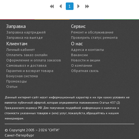
1
Заправка
Сервис
Заправка картриджей
Ремонт и обслуживание
Заправка на выезде
Проверить статус ремонта
Клиентам
О нас
Личный кабинет
Адреса и контакты
Оплатить заказ онлайн
Вакансии
Оформление и оплата заказов
Новости и акции
Самовывоз и доставка
О компании
Гарантия и возврат товара
Обратная связь
Бонусная система
Промокоды
Статьи
Данный интернет-сайт носит информационный характер и ни при каких условиях не
является публичной офертой, которая определяется положениями Статьи 437 (2)
Гражданского кодекса РФ. Для получения подробной информации о наличии и
стоимости указанных товаров и (или) услуг, пожалуйста, обращайтесь к нашим
менеджерам.
© Copyright 2005 – 2026 "СИТИ"
Санкт-Петербург