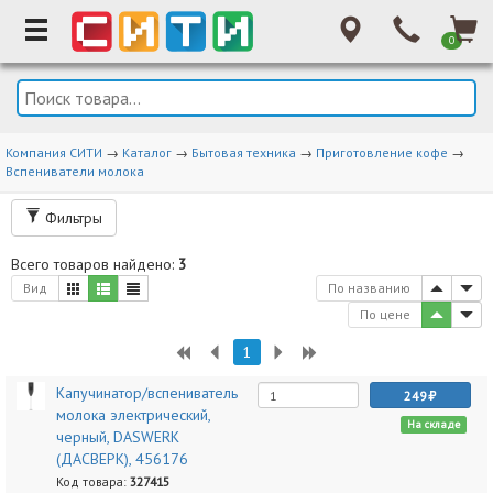
0
Компания СИТИ
→
Каталог
→
Бытовая техника
→
Приготовление кофе
→
Вспениватели молока
Фильтры
Всего товаров найдено:
3
Вид
По названию
По цене
1
Капучинатор/вспениватель
249
молока электрический,
На складе
черный, DASWERK
(ДАСВЕРК), 456176
Код товара:
327415