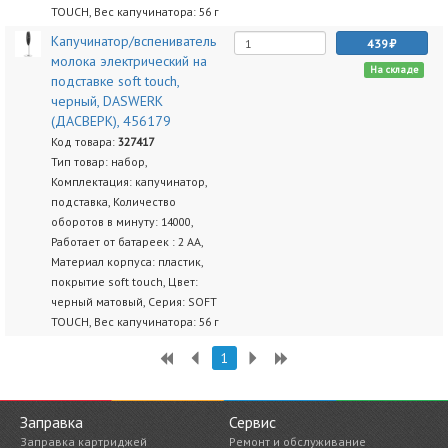
TOUCH, Вес капучинатора: 56 г
Капучинатор/вспениватель
439
молока электрический на
На складе
подставке soft touch,
черный, DASWERK
(ДАСВЕРК), 456179
Код товара:
327417
Тип товар: набор,
Комплектация: капучинатор,
подставка, Количество
оборотов в минуту: 14000,
Работает от батареек : 2 AA,
Материал корпуса: пластик,
покрытие soft touch, Цвет:
черный матовый, Серия: SOFT
TOUCH, Вес капучинатора: 56 г
1
Заправка
Сервис
Заправка картриджей
Ремонт и обслуживание