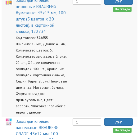
Закладки клейкие
79
неоновые BRAUBERG
На складе
бумажные, 45х15 мм, 100
штук (5 цветов х 20
листов), в картонной
книжке, 122734
Код товара:
324655
Ширина: 15 мм, Длина: 45 мм,
Количество цветов: 5,
Количество закладок в блоке:
20 шт., Общее количество
закладок: 100 шт., Хранение
закладок: картонная книжка,
Серия: Paper sticky, Неоновые
цвета: да, Материал: бумага,
Форма закладок:
прямоугольные, Цвет:
ассорти, Упаковка: полибег с
европодвесом
Закладки клейкие
79
пастельные BRAUBERG
На складе
GRADE 45х12 мм, 100