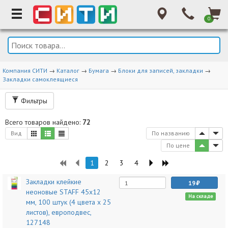
0
Компания СИТИ
→
Каталог
→
Бумага
→
Блоки для записей, закладки
→
Закладки самоклеящиеся
Фильтры
Всего товаров найдено:
72
Вид
По названию
По цене
1
2
3
4
Закладки клейкие
19
неоновые STAFF 45х12
На складе
мм, 100 штук (4 цвета х 25
листов), европодвес,
127148