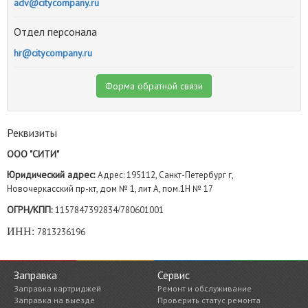
adv@citycompany.ru
Отдел персонала
hr@citycompany.ru
Форма обратной связи
Реквизиты
ООО "СИТИ"
Юридический адрес:
Адрес: 195112, Санкт-Петербург г,
Новочеркасский пр-кт, дом № 1, лит А, пом.1Н № 17
ОГРН/КПП:
/
1157847392834
780601001
ИНН:
7813236196
Заправка
Сервис
Заправка картриджей
Ремонт и обслуживание
Заправка на выезде
Проверить статус ремонта