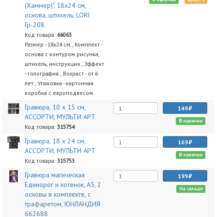
(Хаммер)", 18х24 см,
основа, штихель, LORI
Гр-208
Код товара:
66063
Размер - 18х24 см., Комплект -
основа с контуром рисунка,
штихель, инструкция., Эффект
- голография., Возраст - от 6
лет., Упаковка - картонная
коробка с европодвесом.
Гравюра, 10 х 15 см,
149
АССОРТИ, МУЛЬТИ АРТ
В наличии
Код товара:
315754
Гравюра, 18 х 24 см,
169
АССОРТИ, МУЛЬТИ АРТ
В наличии
Код товара:
315753
Гравюра магическая
199
Единорог и котенок, А5, 2
На складе
основы в комплекте, с
трафаретом, ЮНЛАНДИЯ
662688