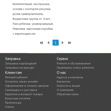
Комплектация: инструкция,
основа с контуром рисунка,
ручка-гравер/штихель,
Возрастная группа от: 6 лет,
Пол ребенка: универсальный,
Упаковка: картонная коробка
с европодвесом
1
Заправка
Сервис
Заправка картриджей
Ремонт и обслуживание
Заправка на выезде
Проверить статус ремонта
Клиентам
О нас
Личный кабинет
Адреса и контакты
Оплатить заказ онлайн
Вакансии
Оформление и оплата заказов
Новости и акции
Самовывоз и доставка
О компании
Гарантия и возврат товара
Обратная связь
Бонусная система
Промокоды
Статьи