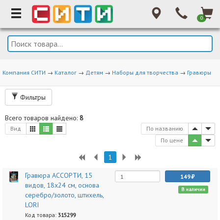
0
Компания СИТИ
→
Каталог
→
Детям
→
Наборы для творчества
→
Гравюры
Фильтры
Всего товаров найдено:
8
Вид
По названию
По цене
1
Гравюра АССОРТИ, 15
149
видов, 18х24 см, основа
В наличии
серебро/золото, штихель,
LORI
Код товара:
315299