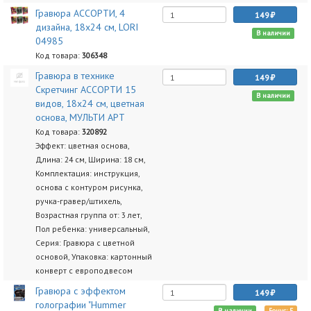
Гравюра АССОРТИ, 4
149
дизайна, 18х24 см, LORI
В наличии
04985
Код товара:
306348
Гравюра в технике
149
Скретчинг АССОРТИ 15
В наличии
видов, 18х24 см, цветная
основа, МУЛЬТИ АРТ
Код товара:
320892
Эффект: цветная основа,
Длина: 24 см, Ширина: 18 см,
Комплектация: инструкция,
основа с контуром рисунка,
ручка-гравер/штихель,
Возрастная группа от: 3 лет,
Пол ребенка: универсальный,
Серия: Гравюра с цветной
основой, Упаковка: картонный
конверт с европодвесом
Гравюра с эффектом
149
голографии "Hummer
В наличии
Бонус: 5