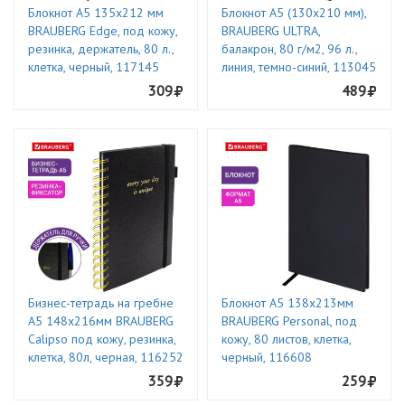
Блокнот А5 135x212 мм
Блокнот А5 (130х210 мм),
BRAUBERG Edge, под кожу,
BRAUBERG ULTRA,
резинка, держатель, 80 л.,
балакрон, 80 г/м2, 96 л.,
клетка, черный, 117145
линия, темно-синий, 113045
309
489
Бизнес-тетрадь на гребне
Блокнот А5 138x213мм
А5 148х216мм BRAUBERG
BRAUBERG Personal, под
Calipso под кожу, резинка,
кожу, 80 листов, клетка,
клетка, 80л, черная, 116252
черный, 116608
359
259