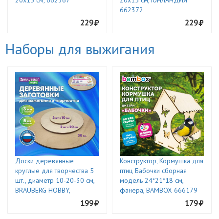
20х15 см, 662367
20х15 см, ЮНЛАНДИЯ
662372
229
229
Наборы для выжигания
Доски деревянные
Конструктор, Кормушка для
круглые для творчества 5
птиц Бабочки сборная
шт., диаметр 10-20-30 см,
модель 24*21*18 см,
BRAUBERG HOBBY,
фанера, BAMBOX 666179
199
179