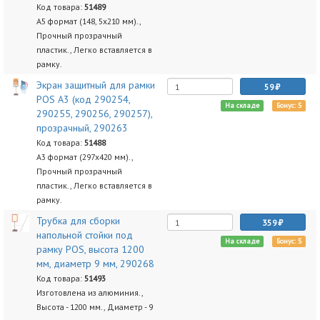
Код товара:
51489
А5 формат (148, 5х210 мм).,
Прочный прозрачный
пластик., Легко вставляется в
рамку.
Экран защитный для рамки
59
POS А3 (код 290254,
На складе
Бонус: 5
290255, 290256, 290257),
прозрачный, 290263
Код товара:
51488
А3 формат (297х420 мм).,
Прочный прозрачный
пластик., Легко вставляется в
рамку.
Трубка для сборки
359
напольной стойки под
На складе
Бонус: 5
рамку POS, высота 1200
мм, диаметр 9 мм, 290268
Код товара:
51493
Изготовлена из алюминия.,
Высота - 1200 мм., Диаметр - 9