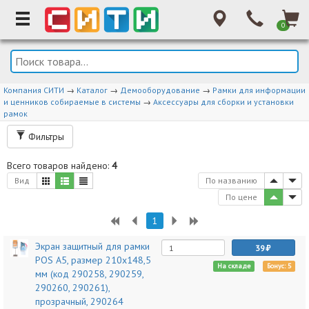
0
Компания СИТИ
→
Каталог
→
Демооборудование
→
Рамки для информации
и ценников собираемые в системы
→
Аксессуары для сборки и установки
рамок
Фильтры
Всего товаров найдено:
4
Вид
По названию
По цене
1
Экран защитный для рамки
39
POS А5, размер 210х148,5
На складе
Бонус: 5
мм (код 290258, 290259,
290260, 290261),
прозрачный, 290264