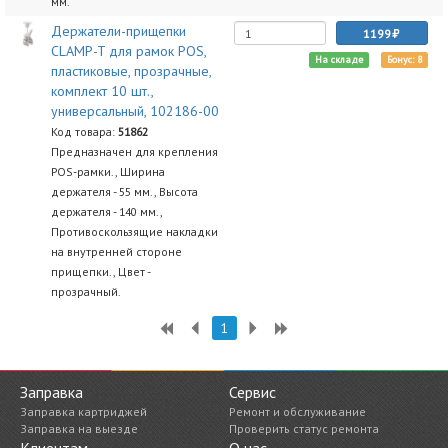
мм.
Держатели-прищепки
1199
CLAMP-T для рамок POS,
На складе
Бонус: 8
пластиковые, прозрачные,
комплект 10 шт.,
универсальный, 102186-00
Код товара:
51862
Предназначен для крепления
POS-рамки., Ширина
держателя - 55 мм., Высота
держателя - 140 мм.,
Противоскользящие накладки
на внутренней стороне
прищепки., Цвет -
прозрачный.
1
Заправка
Сервис
Заправка картриджей
Ремонт и обслуживание
Заправка на выезде
Проверить статус ремонта