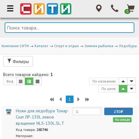
0
Компания СИТИ
→
Каталог
→
Спорт и отдых
→
Зимняя рыбалка
→
Ледобуры
Фильтры
Всего товаров найдено:
1
Вид
По названию
По цене
1
Ножи для ледобура Тонар
230
Скат ЛР-130L левое
На складе
вращение NLS-130L.SL.T
Код товара:
260746
Материал: