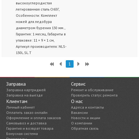
высокоуглеродистая
легированная сталь Ст65Г,
Особенности: Комплект
ножей для ледобура
диаметром бурения 130 мм.,
Гарантия: 1 месяц, Габариты в
упаковке: 11 × 9 × 1 см,
Артикул производителя: NLS-
130L.SL.T
1
Заправка
Сервис
Заправка картриджей
Ремонт и обслуживание
Заправка на выезде
Проверить статус ремонта
Клиентам
О нас
Личный кабинет
Адреса и контакты
Оплатить заказ онлайн
Вакансии
Оформление и оплата заказов
Новости и акции
Самовывоз и доставка
О компании
Гарантия и возврат товара
Обратная связь
Бонусная система
Промокоды