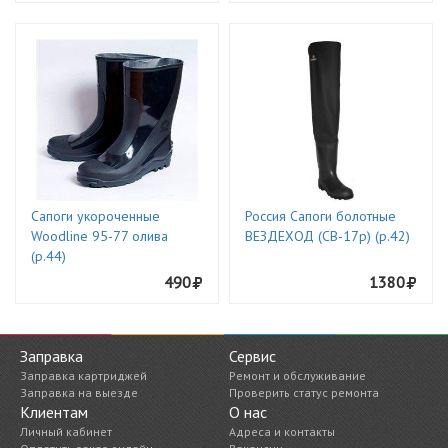
Сапоги укороченные
Россия Сапоги болотные
Woodline 95-77 олива
ВЕЗДЕХОД (СВ-17р) (р.42)
(р.44)
490
1380
Заправка
Сервис
Заправка картриджей
Ремонт и обслуживание
Заправка на выезде
Проверить статус ремонта
Клиентам
О нас
Личный кабинет
Адреса и контакты