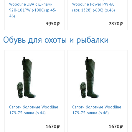
Woodline ЭВА с шипами
Woodline Power PW-60
920-101PW (-100С) (р.45-
(арт. 1328) (-60C) (р.46)
46)
3950
2870
Обувь для охоты и рыбалки
Сапоги болотные Woodline
Сапоги болотные Woodline
179-75 олива (р.44)
179-75 олива (р.46)
1670
1670