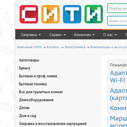
Заправка
Сервис
Клиентам
О нас
Компания СИТИ
→
Каталог
→
Электроника
→
Компьютеры и аксессу
Автотовары
Пожалуйст
Бумага
Адап
Бытовая и проф. химия
Wi-Fi
Бытовая техника
Адап
Все для туалетных комнат
(карт
Демооборудование
Комму
Детям
Дом и сад
Марш
моде
Заправка и восстановление картриджей