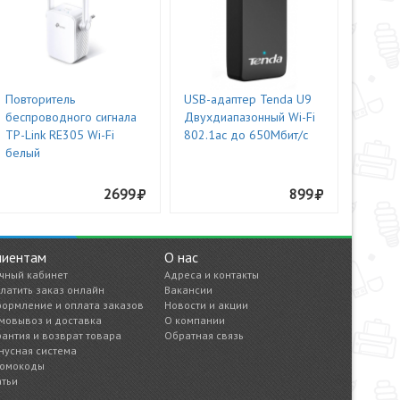
Повторитель
USB-адаптер Tenda U9
беспроводного сигнала
Двухдиапазонный Wi-Fi
TP-Link RE305 Wi-Fi
802.1ac до 650Мбит/с
белый
2699
899
лиентам
О нас
чный кабинет
Адреса и контакты
латить заказ онлайн
Вакансии
ормление и оплата заказов
Новости и акции
мовывоз и доставка
О компании
рантия и возврат товара
Обратная связь
нусная система
омокоды
атьи