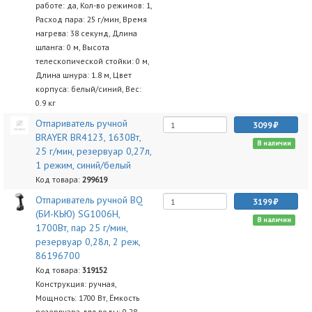
работе: да, Кол-во режимов: 1,
Расход пара: 25 г/мин, Время
нагрева: 38 секунд, Длина
шланга: 0 м, Высота
телескопической стойки: 0 м,
Длина шнура: 1.8 м, Цвет
корпуса: белый/синий, Вес:
0.9 кг
Отпариватель ручной
3099
BRAYER BR4123, 1630Вт,
В наличии
25 г/мин, резервуар 0,27л,
1 режим, синий/белый
Код товара:
299619
Отпариватель ручной BQ
3199
(БИ-КЬЮ) SG1006H,
В наличии
1700Вт, пар 25 г/мин,
резервуар 0,28л, 2 реж,
86196700
Код товара:
319152
Конструкция: ручная,
Мощность: 1700 Вт, Ёмкость
резервуара для воды: 0.28