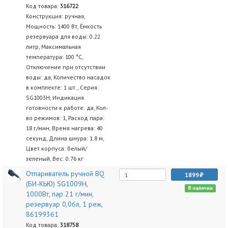
Код товара:
316722
Конструкция: ручная,
Мощность: 1400 Вт, Ёмкость
резервуара для воды: 0.22
литр, Максимальная
температура: 100 °C,
Отключение при отсутствии
воды: да, Количество насадок
в комплекте: 1 шт., Серия:
SG1003H, Индикация
готовности к работе: да, Кол-
во режимов: 1, Расход пара:
18 г/мин, Время нагрева: 40
секунд, Длина шнура: 1.8 м,
Цвет корпуса: белый/
зеленый, Вес: 0.76 кг
Отпариватель ручной BQ
1899
(БИ-КЬЮ) SG1009H,
В наличии
1000Вт, пар 21 г/мин,
резервуар 0,06л, 1 реж,
86199361
Код товара:
318758