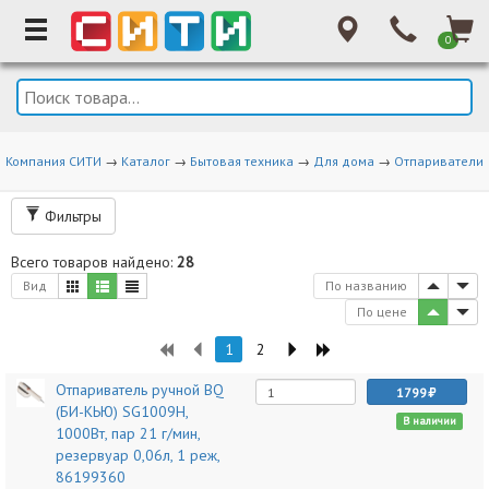
0
Компания СИТИ
→
Каталог
→
Бытовая техника
→
Для дома
→
Отпариватели
Фильтры
Всего товаров найдено:
28
Вид
По названию
По цене
1
2
Отпариватель ручной BQ
1799
(БИ-КЬЮ) SG1009H,
В наличии
1000Вт, пар 21 г/мин,
резервуар 0,06л, 1 реж,
86199360