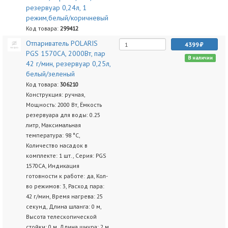
резервуар 0,24л, 1
режим,белый/коричневый
Код товара:
299412
Отпариватель POLARIS
4399
PGS 1570CA, 2000Вт, пар
В наличии
42 г/мин, резервуар 0,25л,
белый/зеленый
Код товара:
306210
Конструкция: ручная,
Мощность: 2000 Вт, Ёмкость
резервуара для воды: 0.25
литр, Максимальная
температура: 98 °C,
Количество насадок в
комплекте: 1 шт., Серия: PGS
1570CA, Индикация
готовности к работе: да, Кол-
во режимов: 3, Расход пара:
42 г/мин, Время нагрева: 25
секунд, Длина шланга: 0 м,
Высота телескопической
стойки: 0 м, Длина шнура: 2 м,