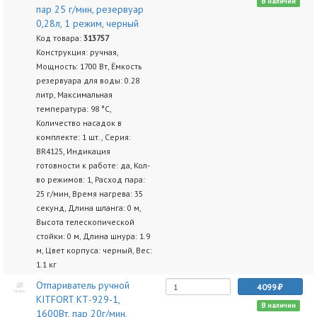
В наличии
пар 25 г/мин, резервуар
0,28л, 1 режим, черный
Код товара:
313757
Конструкция: ручная,
Мощность: 1700 Вт, Ёмкость
резервуара для воды: 0.28
литр, Максимальная
температура: 98 °C,
Количество насадок в
комплекте: 1 шт., Серия:
BR4125, Индикация
готовности к работе: да, Кол-
во режимов: 1, Расход пара:
25 г/мин, Время нагрева: 35
секунд, Длина шланга: 0 м,
Высота телескопической
стойки: 0 м, Длина шнура: 1.9
м, Цвет корпуса: черный, Вес:
1.1 кг
Отпариватель ручной
4099
KITFORT КТ-929-1,
В наличии
1600Вт, пар 20г/мин,