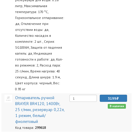
литр, Максимальная
температура: 170 °C,
Горизонтальное отпаривание:
да, Отключение при
отсутствии воды: да,
Количество насадок в
комплекте: 2 шт., Серия:
SG1006H, Защита от падения
капель: да, Индикация
готовности к работе: да, Кол-
во режимов: 2, Расход пара:
25 г/мин, Время нагрева: 40
секунд, Длина шнура: 1.9 м,
Цвет корпуса: черный, Вес:
0.95 кг
Отпариватель ручной
3199
BRAYER BR4120, 1400Вт,
В наличии
25 г/мин, резервуар 0,22л,
1 режим, белый/
фиолетовый
Код товара:
299618