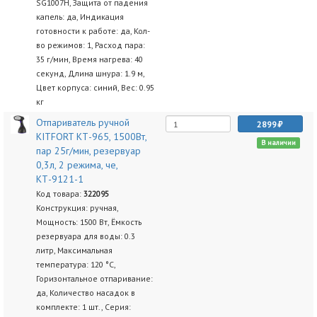
SG1007H, Защита от падения
капель: да, Индикация
готовности к работе: да, Кол-
во режимов: 1, Расход пара:
35 г/мин, Время нагрева: 40
секунд, Длина шнура: 1.9 м,
Цвет корпуса: синий, Вес: 0.95
кг
Отпариватель ручной
2899
KITFORT КТ-965, 1500Вт,
В наличии
пар 25г/мин, резервуар
0,3л, 2 режима, че,
КТ-9121-1
Код товара:
322095
Конструкция: ручная,
Мощность: 1500 Вт, Ёмкость
резервуара для воды: 0.3
литр, Максимальная
температура: 120 °C,
Горизонтальное отпаривание:
да, Количество насадок в
комплекте: 1 шт., Серия: