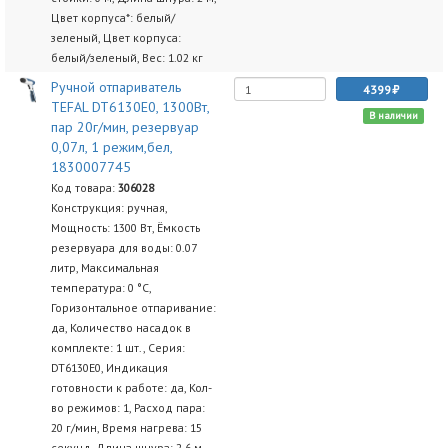
Цвет корпуса*: белый/
зеленый, Цвет корпуса:
белый/зеленый, Вес: 1.02 кг
Ручной отпариватель
4399
TEFAL DT6130E0, 1300Вт,
В наличии
пар 20г/мин, резервуар
0,07л, 1 режим,бел,
1830007745
Код товара:
306028
Конструкция: ручная,
Мощность: 1300 Вт, Ёмкость
резервуара для воды: 0.07
литр, Максимальная
температура: 0 °C,
Горизонтальное отпаривание:
да, Количество насадок в
комплекте: 1 шт., Серия:
DT6130E0, Индикация
готовности к работе: да, Кол-
во режимов: 1, Расход пара:
20 г/мин, Время нагрева: 15
секунд, Длина шнура: 2.6 м,