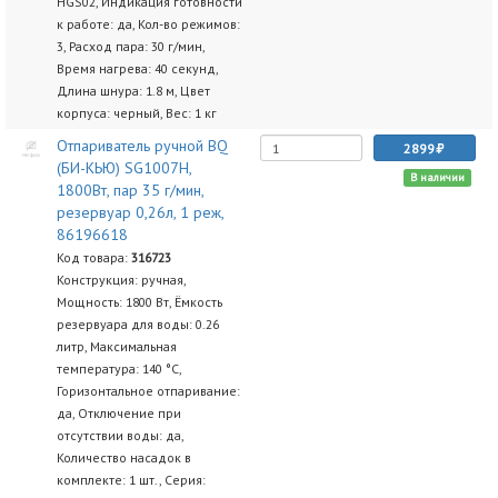
HGS02, Индикация готовности
к работе: да, Кол-во режимов:
3, Расход пара: 30 г/мин,
Время нагрева: 40 секунд,
Длина шнура: 1.8 м, Цвет
корпуса: черный, Вес: 1 кг
Отпариватель ручной BQ
2899
(БИ-КЬЮ) SG1007H,
В наличии
1800Вт, пар 35 г/мин,
резервуар 0,26л, 1 реж,
86196618
Код товара:
316723
Конструкция: ручная,
Мощность: 1800 Вт, Ёмкость
резервуара для воды: 0.26
литр, Максимальная
температура: 140 °C,
Горизонтальное отпаривание:
да, Отключение при
отсутствии воды: да,
Количество насадок в
комплекте: 1 шт., Серия: