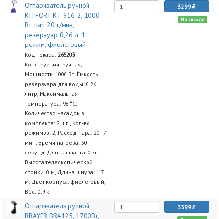
Отпариватель ручной
3299
KITFORT KT-916-2, 1000
На складе
Вт, пар 20 г/мин,
резервуар 0,26 л, 1
режим, фиолетовый
Код товара:
265203
Конструкция: ручная,
Мощность: 1000 Вт, Ёмкость
резервуара для воды: 0.26
литр, Максимальная
температура: 98 °C,
Количество насадок в
комплекте: 2 шт., Кол-во
режимов: 2, Расход пара: 20 г/
мин, Время нагрева: 50
секунд, Длина шланга: 0 м,
Высота телескопической
стойки: 0 м, Длина шнура: 1.7
м, Цвет корпуса: фиолетовый,
Вес: 0.9 кг
Отпариватель ручной
3399
BRAYER BR4125, 1700Вт,