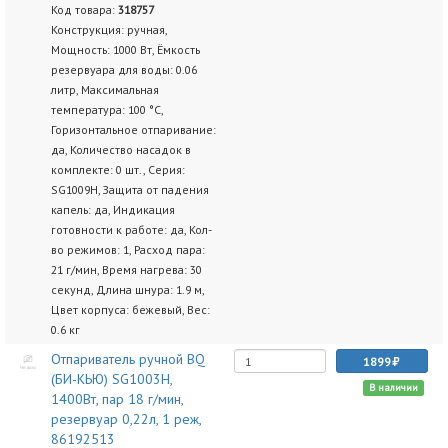
Код товара:
318757
Конструкция: ручная,
Мощность: 1000 Вт, Ёмкость
резервуара для воды: 0.06
литр, Максимальная
температура: 100 °C,
Горизонтальное отпаривание:
да, Количество насадок в
комплекте: 0 шт., Серия:
SG1009H, Защита от падения
капель: да, Индикация
готовности к работе: да, Кол-
во режимов: 1, Расход пара:
21 г/мин, Время нагрева: 30
секунд, Длина шнура: 1.9 м,
Цвет корпуса: бежевый, Вес:
0.6 кг
Отпариватель ручной BQ
1899
(БИ-КЬЮ) SG1003H,
В наличии
1400Вт, пар 18 г/мин,
резервуар 0,22л, 1 реж,
86192513