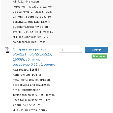
КТ-9121, Индикация
готовности к работе: да, Кол-
во режимов: 2, Расход пара:
25 г/мин, Время нагрева: 30
секунд, Длина шланга: 0 м,
Высота телескопической
стойки: 0 м, Длина шнура: 1.7
м, Цвет корпуса: черный/
фиолетовый, Вес: 0.9 кг
Отпариватель ручной
2899
SCARLETT SC-GS135S23,
В наличии
1600Вт, 25 г/мин,
резервуар 0,36л, 1 режим,
Код товара:
316939
Конструкция: ручная,
Мощность: 1600 Вт, Ёмкость
резервуара для воды: 0.36
литр, Максимальная
температура: 0 °C, Количество
насадок в комплекте: 1 шт.,
Серия: SC-GS135S23,
Индикация готовности к