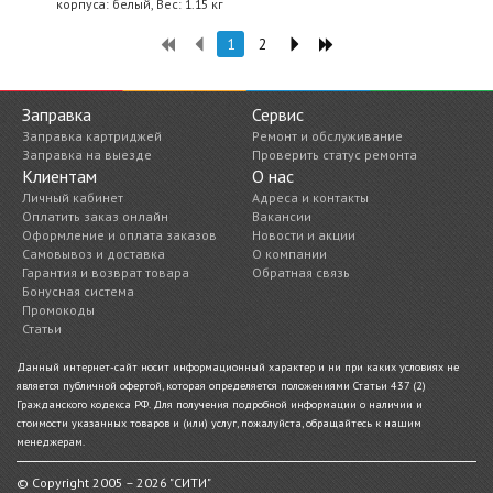
корпуса: белый, Вес: 1.15 кг
1
2
Заправка
Сервис
Заправка картриджей
Ремонт и обслуживание
Заправка на выезде
Проверить статус ремонта
Клиентам
О нас
Личный кабинет
Адреса и контакты
Оплатить заказ онлайн
Вакансии
Оформление и оплата заказов
Новости и акции
Самовывоз и доставка
О компании
Гарантия и возврат товара
Обратная связь
Бонусная система
Промокоды
Статьи
Данный интернет-сайт носит информационный характер и ни при каких условиях не
является публичной офертой, которая определяется положениями Статьи 437 (2)
Гражданского кодекса РФ. Для получения подробной информации о наличии и
стоимости указанных товаров и (или) услуг, пожалуйста, обращайтесь к нашим
менеджерам.
© Copyright 2005 – 2026 "СИТИ"