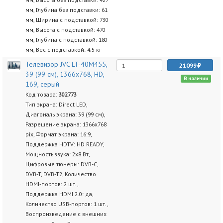
мм, Глубина без подставки: 61
мм, Ширина с подставкой: 730
мм, Высота с подставкой: 470
мм, Глубина с подставкой: 180
мм, Вес с подставкой: 4.5 кг
Телевизор JVC LT-40M455,
21099
39 (99 см), 1366x768, HD,
В наличии
169, серый
Код товара:
302773
Тип экрана: Direct LED,
Диагональ экрана: 39 (99 см),
Разрешение экрана: 1366x768
pix, Формат экрана: 16:9,
Поддержка HDTV: HD READY,
Мощность звука: 2х8 Вт,
Цифровые тюнеры: DVB-C,
DVB-T, DVB-T2, Количество
HDMI-портов: 2 шт.,
Поддержка HDMI 2.0: да,
Количество USB-портов: 1 шт.,
Воспроизведение с внешних