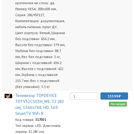
крепления на стену: да,
Размер VESA: 200x100 мм,
Серия: 28LH5011T,
Комплектация: документация,
кабель питания, пульт ДУ,
Цвет корпуса: белый, Ширина
без подставки: 636.2 мм,
Высота без подставки: 379 мм,
Глубина без подставки: 88.7
мм, Вес без подставки: 3 кг,
Ширина с подставкой: 636.2
мм, Высота с подставкой: 422
мм, Глубина с подставкой:
213.7 мм, Вес с подставкой
(без упаковки): 3.3 кг
Телевизор TOPDEVICE
15599
TDTV32CS03H_WE, 32 (80
На складе
см), 1366x768, HD, 169,
SmartTV, WiFi B
Код товара:
317001
Тип экрана: LED, Диагональ
экрана: 32 (80 см),