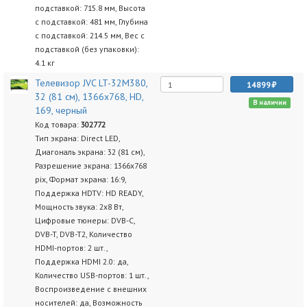
подставкой: 715.8 мм, Высота
с подставкой: 481 мм, Глубина
с подставкой: 214.5 мм, Вес с
подставкой (без упаковки):
4.1 кг
Телевизор JVC LT-32M380,
14899
32 (81 см), 1366x768, HD,
В наличии
169, черный
Код товара:
302772
Тип экрана: Direct LED,
Диагональ экрана: 32 (81 см),
Разрешение экрана: 1366x768
pix, Формат экрана: 16:9,
Поддержка HDTV: HD READY,
Мощность звука: 2х8 Вт,
Цифровые тюнеры: DVB-C,
DVB-T, DVB-T2, Количество
HDMI-портов: 2 шт.,
Поддержка HDMI 2.0: да,
Количество USB-портов: 1 шт.,
Воспроизведение с внешних
носителей: да, Возможность