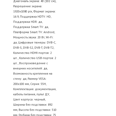
Диагональ экрана: 40 (102 см),
Разрешение экрана:
1920x1080 pix, Формат экрана:
16:9, Поддержка HDTV: HD,
Поддержка HDR: да,
Поддержка Smart TV: да,
Платформа Smart TV: Android,
Мощность звука: 20 Вт, Wi-Fi:
да, Цифровые тюнеры: DVB-C,
DVB-S, DVB-S2, DVB-T, DVB-T2,
Количество HDMI-портов: 2
шт., Количество USB-портов: 2
шт., Воспроизведение с
внешних носителей: да,
Возможность крепления на
стену: да, Размер VESA:
200x100 мм, Серия: 55H,
Комплектация: документация,
кабель питания, пульт ДУ,
Цвет корпуса: черный,
Ширина без подставки: 892
мм, Высота без подставки: 510
мм, Глубина без подставки: 75