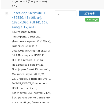
подставкой (без упаковки):
6.5 кг
Телевизор SKYWORTH
27699
43E55G, 43 (108 см),
На складе
1920x1080, Full HD, 169,
Google TV, Wi-Fi,
Код товара:
322585
Тип экрана: Direct LED,
Диагональ экрана: 43 (109 см),
Разрешение экрана:
1920х1080 pix, Формат экрана:
16:9, Поддержка HDTV: FULL
HD, Поддержка HDR: да,
Поддержка Smart TV: да,
Платформа Smart TV: Android,
Мощность звука: 20 Вт, Wi-Fi:
да, Цифровые тюнеры: DVB-C,
DVB-S2, DVB-T2, Количество
HDMI-портов: 2 шт.,
Количество USB-портов: 2 шт.,
Воспроизведение с внешних
носителей: да, Возможность