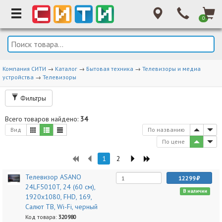
0
Компания СИТИ
→
Каталог
→
Бытовая техника
→
Телевизоры и медиа
устройства
→
Телевизоры
Фильтры
Всего товаров найдено:
34
Вид
По названию
По цене
1
2
Телевизор ASANO
12299
24LF5010T, 24 (60 см),
В наличии
1920x1080, FHD, 169,
Салют ТВ, Wi-Fi, черный
Код товара:
320980