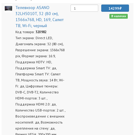
Телевизор ASANO
14299
32LH5010T, 32 (80 см),
В наличии
1366x768, HD, 169, Салют
ТВ, Wi-Fi, черный
Код товара:
320982
Тип экрана: Direct LED,
Диагональ экрана: 32 (80 см),
Разрешение экрана: 1366x768
pix, Формат экрана: 16:9,
Поддержка HDTV: HD,
Поддержка Smart TV: да,
Платформа Smart TV: Салют
ТВ, Мощность звука: 14 Вт, Wi-
Fi: да, Цифровые тюнеры:
DVB-C, DVB-T2, Количество
HDMI-портов: 3 шт.,
Поддержка HDMI 2.0: да,
Количество USB-портов: 2 шт.,
Воспроизведение с внешних
носителей: да, Возможность
крепления на стену: да,
Размер VESA: 200x200 мм,