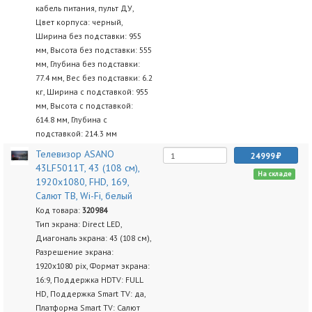
кабель питания, пульт ДУ,
Цвет корпуса: черный,
Ширина без подставки: 955
мм, Высота без подставки: 555
мм, Глубина без подставки:
77.4 мм, Вес без подставки: 6.2
кг, Ширина с подставкой: 955
мм, Высота с подставкой:
614.8 мм, Глубина с
подставкой: 214.3 мм
Телевизор ASANO
24999
43LF5011T, 43 (108 см),
На складе
1920x1080, FHD, 169,
Салют ТВ, Wi-Fi, белый
Код товара:
320984
Тип экрана: Direct LED,
Диагональ экрана: 43 (108 см),
Разрешение экрана:
1920х1080 pix, Формат экрана:
16:9, Поддержка HDTV: FULL
HD, Поддержка Smart TV: да,
Платформа Smart TV: Салют