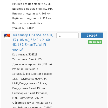
мм, Вес без подставки: 4.7 кг,
Ширина с подставкой: 892 мм,
Высота с подставкой: 568 мм,
Глубина с подставкой: 205 мм,
Вес с подставкой (без
упаковки): 4.8 кг
Телевизор HISENSE 43A6K,
24099
43 (108 см), 3840 x 2160,
На складе
4K, 169, SmartTV, Wi-Fi,
черный
Код товара:
314718
Тип экрана: Direct LED,
Диагональ экрана: 43 (108 см),
Разрешение экрана:
3840х2160 pix, Формат экрана:
16:9, Поддержка HDTV: 4K
UHD, Поддержка HDR: да,
Поддержка Smart TV: да,
Платформа Smart TV: Vidaa,
Мощность звука: 2х7 Вт,
Объемное звучание: да, Wi-Fi:
да, Цифровые тюнеры: DVB-C,