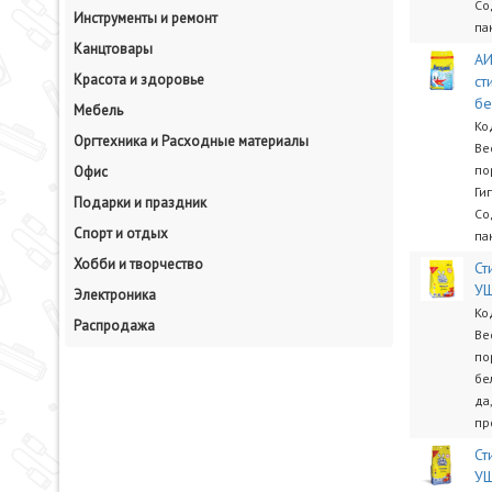
Со
Инструменты и ремонт
па
Канцтовары
АИ
Красота и здоровье
ст
бе
Мебель
Ко
Оргтехника и Расходные материалы
Ве
по
Офис
Ги
Подарки и праздник
Со
Спорт и отдых
па
Хобби и творчество
Ст
У
Электроника
Ко
Распродажа
Ве
по
бе
да
пр
Ст
У