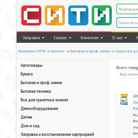
Заправка
Сервис
Клиентам
О нас
Компания СИТИ
→
Каталог
→
Бытовая и проф. химия
→
Средства дл
Автотовары
Всего това
Бумага
Вид
катал
Бытовая и проф. химия
Бытовая техника
АИ
Все для туалетных комнат
ст
бе
Демооборудование
Ко
Детям
Ве
Дом и сад
по
Ги
Заправка и восстановление картриджей