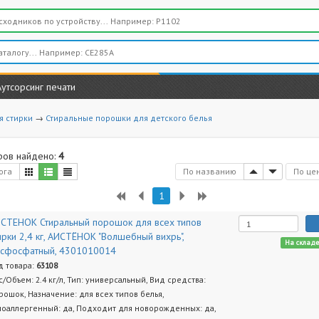
Аутсорсинг печати
я стирки
→
Стиральные порошки для детского белья
ров найдено:
4
ога
По названию
По це
1
СТЕНОК Стиральный порошок для всех типов
ирки 2,4 кг, АИСТЁНОК "Волшебный вихрь",
На склад
сфосфатный, 4301010014
д товара:
63108
с/Объем: 2.4 кг/л, Тип: универсальный, Вид средства:
рошок, Назначение: для всех типов белья,
поаллергенный: да, Подходит для новорожденных: да,