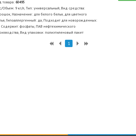
д товара:
60495
с/Объем: 9 кг/л, Тип: универсальный, Вид средства:
рошок, Назначение: для белого белья, для цветного
лья, Гипоаллергенный: да, Подходит для новорожденных:
, Содержит: фосфаты, ПАВ нефтехимического
оизводства, Вид упаковки: полиэтиленовый пакет
1