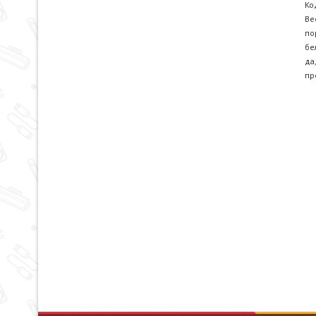
Ко
Ве
по
бе
да
пр