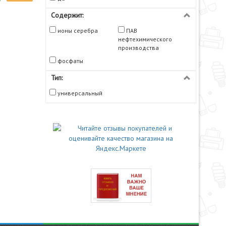
Содержит:
ионы серебра
ПАВ
нефтехимического
производства
фосфаты
Тип:
универсальный