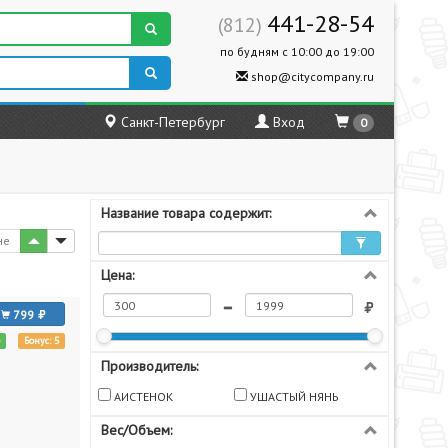
441-28-54
(812)
по будням с 10:00 до 19:00
shop@citycompany.ru
Санкт-Петербург
Вход
0
Название товара содержит:
не
Цена:
799
е
Бонус: 5
Производитель:
АИСТЕНОК
УШАСТЫЙ НЯНЬ
Вес/Объем: