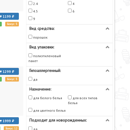
2.4
4
4.5
6
1199
9
е
Бонус: 5
Вид средства:
порошок
Вид упаковки:
полиэтиленовый
пакет
Гипоаллергенный:
1299
е
Бонус: 5
да
Назначение:
для белого белья
для всех типов
белья
для цветного белья
Подходит для новорожденных:
1999
Бонус: 12
да