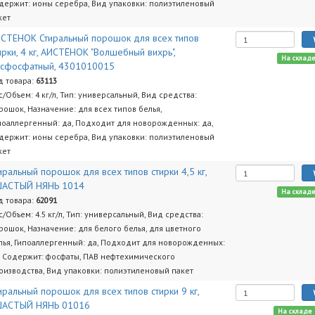
держит: ионы серебра, Вид упаковки: полиэтиленовый
кет
СТЕНОК Стиральный порошок для всех типов
ирки, 4 кг, АИСТЁНОК "Волшебный вихрь",
На склад
сфосфатный, 4301010015
д товара:
63113
с/Объем: 4 кг/л, Тип: универсальный, Вид средства:
рошок, Назначение: для всех типов белья,
поаллергенный: да, Подходит для новорожденных: да,
держит: ионы серебра, Вид упаковки: полиэтиленовый
кет
иральный порошок для всех типов стирки 4,5 кг,
ШАСТЫЙ НЯНЬ 1014
На склад
д товара:
62091
с/Объем: 4.5 кг/л, Тип: универсальный, Вид средства:
рошок, Назначение: для белого белья, для цветного
лья, Гипоаллергенный: да, Подходит для новорожденных:
, Содержит: фосфаты, ПАВ нефтехимического
оизводства, Вид упаковки: полиэтиленовый пакет
иральный порошок для всех типов стирки 9 кг,
ШАСТЫЙ НЯНЬ 01016
На складе