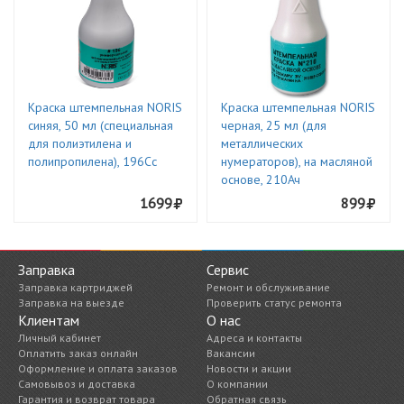
Краска штемпельная NORIS
Краска штемпельная NORIS
синяя, 50 мл (специальная
черная, 25 мл (для
для полиэтилена и
металлических
полипропилена), 196Сс
нумераторов), на масляной
основе, 210Ач
1699
899
Заправка
Сервис
Заправка картриджей
Ремонт и обслуживание
Заправка на выезде
Проверить статус ремонта
Клиентам
О нас
Личный кабинет
Адреса и контакты
Оплатить заказ онлайн
Вакансии
Оформление и оплата заказов
Новости и акции
Самовывоз и доставка
О компании
Гарантия и возврат товара
Обратная связь