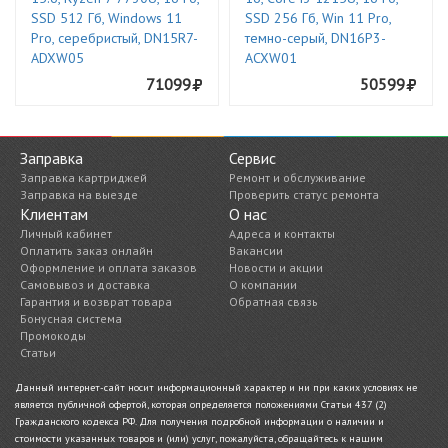
SSD 512 Гб, Windows 11
SSD 256 Гб, Win 11 Pro,
Pro, серебристый, DN15R7-
темно-серый, DN16P3-
ADXW05
ACXW01
71099
50599
Заправка
Сервис
Заправка картриджей
Ремонт и обслуживание
Заправка на выезде
Проверить статус ремонта
Клиентам
О нас
Личный кабинет
Адреса и контакты
Оплатить заказ онлайн
Вакансии
Оформление и оплата заказов
Новости и акции
Самовывоз и доставка
О компании
Гарантия и возврат товара
Обратная связь
Бонусная система
Промокоды
Статьи
Данный интернет-сайт носит информационный характер и ни при каких условиях не
является публичной офертой, которая определяется положениями Статьи 437 (2)
Гражданского кодекса РФ. Для получения подробной информации о наличии и
стоимости указанных товаров и (или) услуг, пожалуйста, обращайтесь к нашим