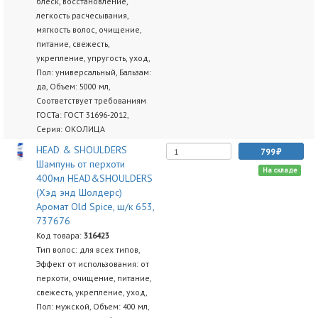
блеск, восстановление,
легкость расчесывания,
мягкость волос, очищение,
питание, свежесть,
укрепление, упругость, уход,
Пол: универсальный, Бальзам:
да, Объем: 5000 мл,
Соответствует требованиям
ГОСТа: ГОСТ 31696-2012,
Серия: ОКОЛИЦА
HEAD & SHOULDERS
799
Шампунь от перхоти
На складе
400мл HEAD&SHOULDERS
(Хэд энд Шолдерс)
Аромат Old Spice, ш/к 653,
737676
Код товара:
316423
Тип волос: для всех типов,
Эффект от использования: от
перхоти, очищение, питание,
свежесть, укрепление, уход,
Пол: мужской, Объем: 400 мл,