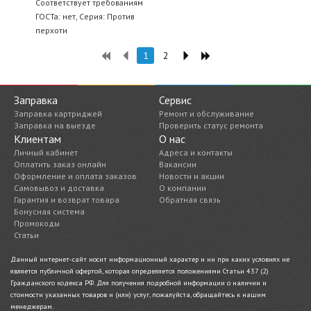
Соответствует требованиям
ГОСТа: нет, Серия: Против
перхоти
1
2
Заправка
Сервис
Заправка картриджей
Ремонт и обслуживание
Заправка на выезде
Проверить статус ремонта
Клиентам
О нас
Личный кабинет
Адреса и контакты
Оплатить заказ онлайн
Вакансии
Оформление и оплата заказов
Новости и акции
Самовывоз и доставка
О компании
Гарантия и возврат товара
Обратная связь
Бонусная система
Промокоды
Статьи
Данный интернет-сайт носит информационный характер и ни при каких условиях не
является публичной офертой, которая определяется положениями Статьи 437 (2)
Гражданского кодекса РФ. Для получения подробной информации о наличии и
стоимости указанных товаров и (или) услуг, пожалуйста, обращайтесь к нашим
менеджерам.