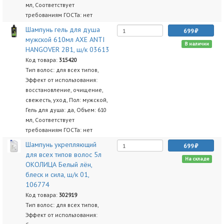
мл, Соответствует
требованиям ГОСТа: нет
Шампунь гель для душа
699
мужской 610мл AXE ANTI
В наличии
HANGOVER 2В1, ш/к 03613
Код товара:
315420
Тип волос: для всех типов,
Эффект от использования:
восстановление, очищение,
свежесть, уход, Пол: мужской,
Гель для душа: да, Объем: 610
мл, Соответствует
требованиям ГОСТа: нет
Шампунь укрепляющий
699
для всех типов волос 5л
На складе
ОКОЛИЦА Белый лён,
блеск и сила, ш/к 01,
106774
Код товара:
302919
Тип волос: для всех типов,
Эффект от использования: