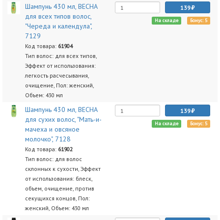
Шампунь 430 мл, ВЕСНА
139
для всех типов волос,
На складе
Бонус: 5
"Череда и календула",
7129
Код товара:
61904
Тип волос: для всех типов,
Эффект от использования:
легкость расчесывания,
очищение, Пол: женский,
Объем: 430 мл
Шампунь 430 мл, ВЕСНА
139
для сухих волос, "Мать-и-
На складе
Бонус: 5
мачеха и овсяное
молочко", 7128
Код товара:
61902
Тип волос: для волос
склонных к сухости, Эффект
от использования: блеск,
объем, очищение, против
секущихся концов, Пол:
женский, Объем: 430 мл