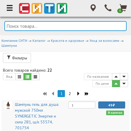
0
Компания СИТИ
→
Каталог
→
Красота и здоровье
→
Уход за волосами
→
Шампуни
Фильтры
Всего товаров найдено:
22
Вид
По названию
По цене
1
2
Шампунь гель для душа
49
мужской 750мл
В наличии
SYNERGETIC Энергия и
сила 2В1, ш/к 53574,
701754