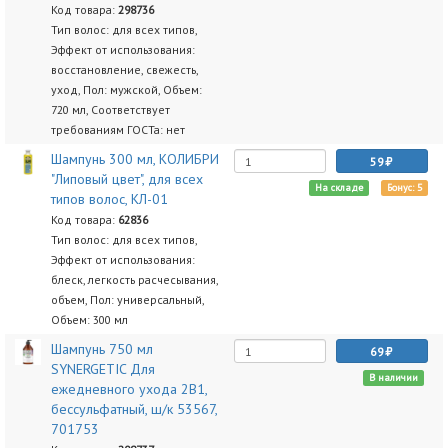
Код товара:
298736
Тип волос: для всех типов,
Эффект от использования:
восстановление, свежесть,
уход, Пол: мужской, Объем:
720 мл, Соответствует
требованиям ГОСТа: нет
Шампунь 300 мл, КОЛИБРИ
59
"Липовый цвет", для всех
На складе
Бонус: 5
типов волос, КЛ-01
Код товара:
62836
Тип волос: для всех типов,
Эффект от использования:
блеск, легкость расчесывания,
объем, Пол: универсальный,
Объем: 300 мл
Шампунь 750 мл
69
SYNERGETIC Для
В наличии
ежедневного ухода 2В1,
бессульфатный, ш/к 53567,
701753