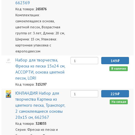
662369
Код товара:
265876
Комплектация:
самоклеящаяся основа,
цветной песок, Возрастная
группа от: 3 лет, Длина: 20 см,
Ширина: 15 см, Упаковка:
картонная упаковка с
европодвесом
Набор для творчества,
149
Фреска из песка 15х24 см,
В наличии
АССОРТИ, основа цветной
песок, LORI
Код товара:
315297
ЮНЛАНДИЯ Набор для
229
творчества Картина из
На складе
цветного песка, Транспорт,
2 самоклеящиеся основы
20х15 см, 662367
Код товара:
328035
Серия: Фреска из песка и