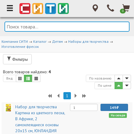
0
Компания СИТИ
→
Каталог
→
Детям
→
Наборы для творчества
→
Изготовление фресок
Фильтры
Всего товаров найдено:
4
Вид
По названию
По цене
1
Набор для творчества
149
Картина из цветного песка,
На складе
В Африке, 2
самоклеящиеся основы
20х15 см, ЮНЛАНДИЯ