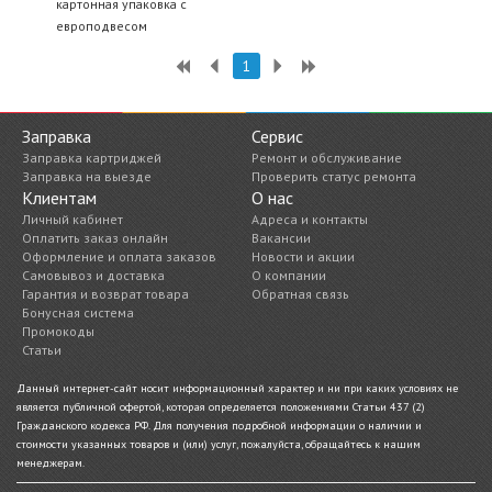
картонная упаковка с
европодвесом
1
Заправка
Сервис
Заправка картриджей
Ремонт и обслуживание
Заправка на выезде
Проверить статус ремонта
Клиентам
О нас
Личный кабинет
Адреса и контакты
Оплатить заказ онлайн
Вакансии
Оформление и оплата заказов
Новости и акции
Самовывоз и доставка
О компании
Гарантия и возврат товара
Обратная связь
Бонусная система
Промокоды
Статьи
Данный интернет-сайт носит информационный характер и ни при каких условиях не
является публичной офертой, которая определяется положениями Статьи 437 (2)
Гражданского кодекса РФ. Для получения подробной информации о наличии и
стоимости указанных товаров и (или) услуг, пожалуйста, обращайтесь к нашим
менеджерам.