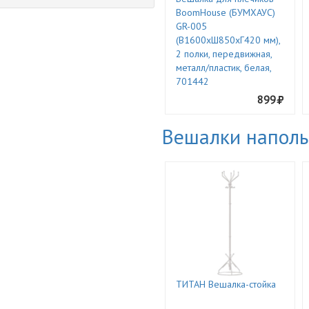
BoomHouse (БУМХАУС)
GR-005
(В1600хШ850хГ420 мм),
2 полки, передвижная,
металл/пластик, белая,
701442
899
Вешалки напол
ТИТАН Вешалка-стойка