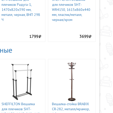
плечиков Радуга-1,
для плечиков SHT-
1470х820х390 мм,
WR4150, 1615х860х440
металл, черная, ВНП 298
мм, пластик/металл,
Ч
черная/хром
1799
3699
ьные
SHEFFILTON Вешалка
Вешалка-стойка BRABIX
для плечиков SHT-
CR-282, металл/мрамор,