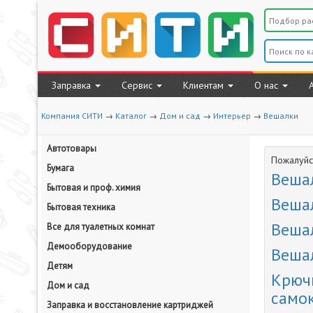
Заправка
Сервис
Клиентам
О нас
Компания СИТИ
→
Каталог
→
Дом и сад
→
Интерьер
→
Вешалки
Автотовары
Пожалуйст
Бумага
Веша
Бытовая и проф. химия
Веша
Бытовая техника
Веша
Все для туалетных комнат
Демооборудование
Веша
Детям
Крюч
Дом и сад
само
Заправка и восстановление картриджей