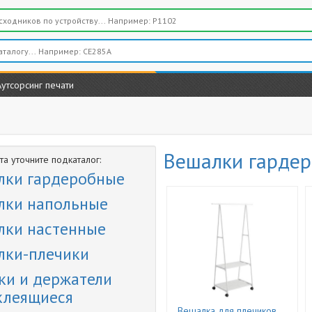
Аутсорсинг печати
Вешалки гарде
а уточните подкаталог:
лки гардеробные
лки напольные
лки настенные
лки-плечики
ки и держатели
клеящиеся
Вешалка для плечиков