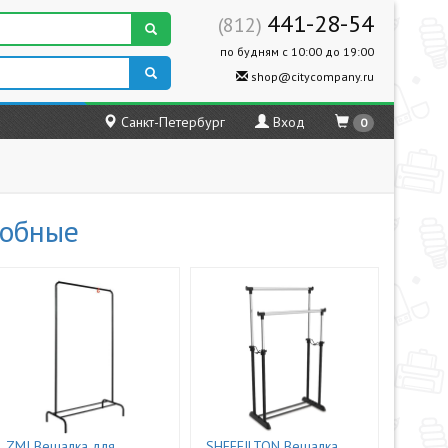
441-28-54
(812)
по будням с 10:00 до 19:00
shop@citycompany.ru
Санкт-Петербург
Вход
0
робные
ZMI Вешалка для
SHEFFILTON Вешалка