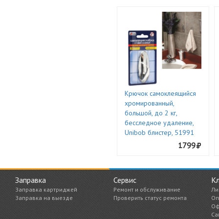
Крючок самоклеящийся
хромированный,
большой, до 2 кг,
бесследное удаление,
Unibob блистер, 51991
1799
Заправка
Сервис
К
Заправка картриджей
Ремонт и обслуживание
Ли
Заправка на выезде
Проверить статус ремонта
Оп
Оф
Са