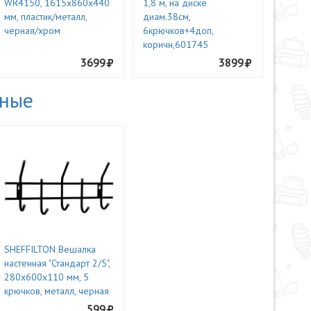
WR4150, 1615х860х440
1,8 м, на диске
мм, пластик/металл,
диам.38см,
черная/хром
6крючков+4доп,
коричн,601745
3699
3899
нные
SHEFFILTON Вешалка
настенная "Стандарт 2/5",
280х600х110 мм, 5
крючков, металл, черная
599