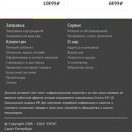
10899
6899
Заправка
Сервис
Заправка картриджей
Ремонт и обслуживание
Заправка на выезде
Проверить статус ремонта
Клиентам
О нас
Личный кабинет
Адреса и контакты
Оплатить заказ онлайн
Вакансии
Оформление и оплата заказов
Новости и акции
Самовывоз и доставка
О компании
Гарантия и возврат товара
Обратная связь
Бонусная система
Промокоды
Статьи
Данный интернет-сайт носит информационный характер и ни при каких условиях не
является публичной офертой, которая определяется положениями Статьи 437 (2)
Гражданского кодекса РФ. Для получения подробной информации о наличии и
стоимости указанных товаров и (или) услуг, пожалуйста, обращайтесь к нашим
менеджерам.
© Copyright 2005 – 2026 "СИТИ"
Санкт-Петербург