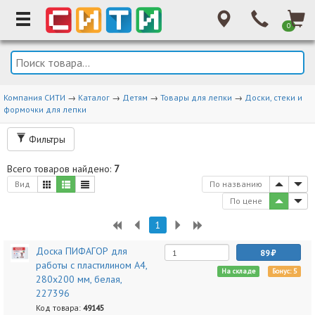
0
Компания СИТИ
→
Каталог
→
Детям
→
Товары для лепки
→
Доски, стеки и
формочки для лепки
Фильтры
Всего товаров найдено:
7
Вид
По названию
По цене
1
Доска ПИФАГОР для
89
работы с пластилином А4,
На складе
Бонус: 5
280х200 мм, белая,
227396
Код товара:
49145