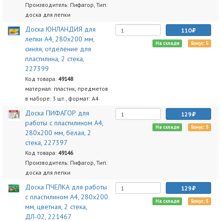
Производитель: Пифагор, Тип:
доска для лепки
Доска ЮНЛАНДИЯ для
110
лепки А4, 280х200 мм,
На складе
Бонус: 5
синяя, отделение для
пластилина, 2 стека,
227399
Код товара:
49148
материал: пластик, предметов
в наборе: 3 шт., формат: A4
Доска ПИФАГОР для
129
работы с пластилином А4,
На складе
Бонус: 5
280х200 мм, белая, 2
стека, 227397
Код товара:
49146
Производитель: Пифагор, Тип:
доска для лепки
Доска ПЧЕЛКА для работы
129
с пластилином А4, 280х200
На складе
Бонус: 5
мм, цветная, 2 стека,
ДЛ-02, 221467