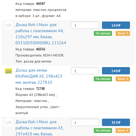
Код товара:
46587
материал: пластик, предметов
в наборе: 3 шт., формат: A4
Доска Koh-I-Noor для
169
работы с пластилином А4,
На складе
Бонус: 5
210х297 мм, белая,
033100300000RU, 221264
Код товара:
46536
Производитель: KOH-I-NOOR,
Тип: доска для лепки
Доска для лепки
249
ЮНЛАНДИЯ А3, 298х423
На складе
Бонус: 5
мм, желтая, 227810
Код товара:
72790
Формат А3 (298х423 мм).,
Материал - пластик.,
Закругленные углы., Цвет -
желтый.
Доска Koh-I-Noor для
359
работы с пластилином А3,
На складе
Бонус: 5
297х420 мм, белая,