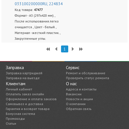
033100200000RU, 224834
Код товара:
47477
Формат - А3 (297х420 мм).,
После использования легко
очищается., Цвет - белый.,
Материал - жесткий пластик.,
Закругленные углы.
1
Заправка
Сервис
Заправка картриджей
Ремонт и обслуживание
Заправка на выезде
Проверить статус ремонта
Клиентам
О нас
Личный кабинет
Адреса и контакты
Оплатить заказ онлайн
Вакансии
Оформление и оплата заказов
Новости и акции
Самовывоз и доставка
О компании
Гарантия и возврат товара
Обратная связь
Бонусная система
Промокоды
Статьи