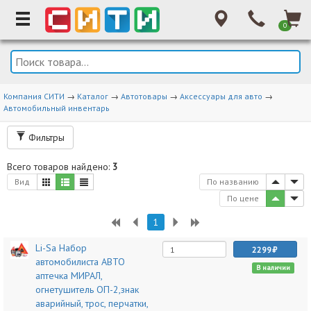
0
Компания СИТИ
→
Каталог
→
Автотовары
→
Аксессуары для авто
→
Автомобильный инвентарь
Фильтры
Всего товаров найдено:
3
Вид
По названию
По цене
1
Li-Sa Набор
2299
автомобилиста АВТО
В наличии
аптечка МИРАЛ,
огнетушитель ОП-2,знак
аварийный, трос, перчатки,