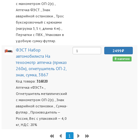
с манометром ОП-2(з).,
Аптечка ФЭСТ., Знак
аварийной остановки., Трос
буксировочный с крюками
(нагрузка 3, 5 т, длина 4 м).,
Перчатки с ПВХ., Упакован в
удобную сумку-футляр.
ФЭСТ Набор
2499
автомобилиста На
В наличии
техосмотр аптечка (приказ
260н), огнетушитель ОП-2,
знак, сумка, 3867
Код товара:
316020
Аптечка «ФЭСТ».,
Огнетушитель металлический
с манометром ОП-2(з)., Знак
аварийной остановки., Сумка-
футляр., Производитель —
Россия, Вес с упаковкой — 4, 0
кг, НДС: 20%
1