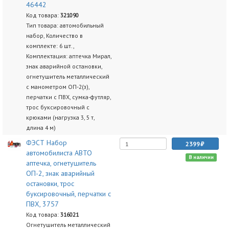
46442
Код товара:
321090
Тип товара: автомобильный
набор, Количество в
комплекте: 6 шт.,
Комплектация: аптечка Мирал,
знак аварийной остановки,
огнетушитель металлический
с манометром ОП-2(з),
перчатки с ПВХ, сумка-футляр,
трос буксировочный с
крюками (нагрузка 3, 5 т,
длина 4 м)
ФЭСТ Набор
2399
автомобилиста АВТО
В наличии
аптечка, огнетушитель
ОП-2, знак аварийный
остановки, трос
буксировочный, перчатки с
ПВХ, 3757
Код товара:
316021
Огнетушитель металлический