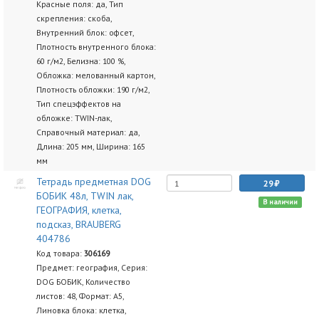
Красные поля: да, Тип
скрепления: скоба,
Внутренний блок: офсет,
Плотность внутренного блока:
60 г/м2, Белизна: 100 %,
Обложка: мелованный картон,
Плотность обложки: 190 г/м2,
Тип спецэффектов на
обложке: TWIN-лак,
Справочный материал: да,
Длина: 205 мм, Ширина: 165
мм
Тетрадь предметная DOG
29
БОБИК 48л, TWIN лак,
В наличии
ГЕОГРАФИЯ, клетка,
подсказ, BRAUBERG
404786
Код товара:
306169
Предмет: география, Серия:
DOG БОБИК, Количество
листов: 48, Формат: А5,
Линовка блока: клетка,