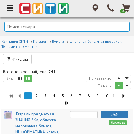
0
Компания СИТИ
→
Каталог
→
Бумага
→
Школьная бумажная продукция
→
Тетради предметные
Фильтры
Всего товаров найдено:
241
Вид
По названию
По цене
1
2
3
4
5
6
7
8
9
10
11
Тетрадь предметная
19
ЗНАНИЯ 36л, обложка
На складе
мелованная бумага,
ИНФОРМАТИКА, клетка,