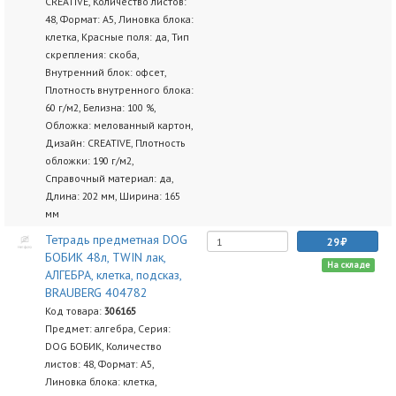
CREATIVE, Количество листов:
48, Формат: А5, Линовка блока:
клетка, Красные поля: да, Тип
скрепления: скоба,
Внутренний блок: офсет,
Плотность внутренного блока:
60 г/м2, Белизна: 100 %,
Обложка: мелованный картон,
Дизайн: CREATIVE, Плотность
обложки: 190 г/м2,
Справочный материал: да,
Длина: 202 мм, Ширина: 165
мм
Тетрадь предметная DOG
29
БОБИК 48л, TWIN лак,
На складе
АЛГЕБРА, клетка, подсказ,
BRAUBERG 404782
Код товара:
306165
Предмет: алгебра, Серия:
DOG БОБИК, Количество
листов: 48, Формат: А5,
Линовка блока: клетка,