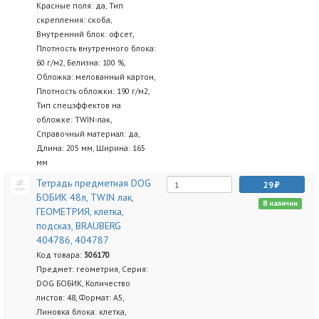
Красные поля: да, Тип
скрепления: скоба,
Внутренний блок: офсет,
Плотность внутренного блока:
60 г/м2, Белизна: 100 %,
Обложка: мелованный картон,
Плотность обложки: 190 г/м2,
Тип спецэффектов на
обложке: TWIN-лак,
Справочный материал: да,
Длина: 205 мм, Ширина: 165
мм
Тетрадь предметная DOG
29
БОБИК 48л, TWIN лак,
В наличии
ГЕОМЕТРИЯ, клетка,
подсказ, BRAUBERG
404786, 404787
Код товара:
306170
Предмет: геометрия, Серия:
DOG БОБИК, Количество
листов: 48, Формат: А5,
Линовка блока: клетка,