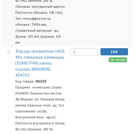
60 г/м2, Белизна: 100 %,
Обложка: мелованный картон,
Плотность обложки: 190 г/м2,
Тип спецэффектов на
обложке: TWIN-лак,
Справочный материал: да,
Длина: 205 мм, Ширина: 165
мм
Тетрадь предметная HAZE
29
48л, глянцевая ламинация,
На складе
ГЕОМЕТРИЯ, клетка,
подсказ, BRAUBERG
404763
Код товара:
306158
Предмет: геометрия, Серия:
PIGMENT, Количество листов:
48, Формат: А5, Линовка блока:
клетка, Красные поля: да, Тип
скрепления: скоба,
Внутренний блок: офсет,
Плотность внутренного блока:
60 г/м2, Белизна: 100 %,