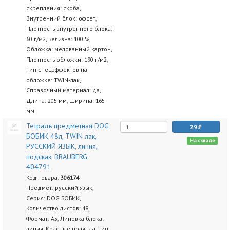
скрепления: скоба,
Внутренний блок: офсет,
Плотность внутренного блока:
60 г/м2, Белизна: 100 %,
Обложка: мелованный картон,
Плотность обложки: 190 г/м2,
Тип спецэффектов на
обложке: TWIN-лак,
Справочный материал: да,
Длина: 205 мм, Ширина: 165
мм
Тетрадь предметная DOG
29
БОБИК 48л, TWIN лак,
На складе
РУССКИЙ ЯЗЫК, линия,
подсказ, BRAUBERG
404791
Код товара:
306174
Предмет: русский язык,
Серия: DOG БОБИК,
Количество листов: 48,
Формат: А5, Линовка блока:
линия, Красные поля: да, Тип