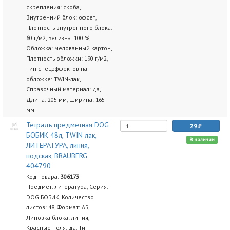
скрепления: скоба,
Внутренний блок: офсет,
Плотность внутренного блока:
60 г/м2, Белизна: 100 %,
Обложка: мелованный картон,
Плотность обложки: 190 г/м2,
Тип спецэффектов на
обложке: TWIN-лак,
Справочный материал: да,
Длина: 205 мм, Ширина: 165
мм
Тетрадь предметная DOG
29
БОБИК 48л, TWIN лак,
В наличии
ЛИТЕРАТУРА, линия,
подсказ, BRAUBERG
404790
Код товара:
306173
Предмет: литература, Серия:
DOG БОБИК, Количество
листов: 48, Формат: А5,
Линовка блока: линия,
Красные поля: да, Тип