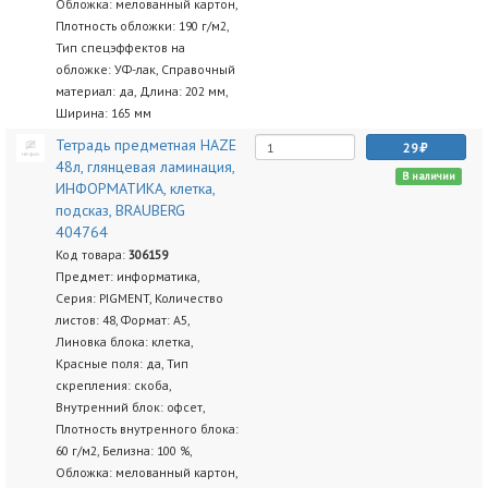
Обложка: мелованный картон,
Плотность обложки: 190 г/м2,
Тип спецэффектов на
обложке: УФ-лак, Справочный
материал: да, Длина: 202 мм,
Ширина: 165 мм
Тетрадь предметная HAZE
29
48л, глянцевая ламинация,
В наличии
ИНФОРМАТИКА, клетка,
подсказ, BRAUBERG
404764
Код товара:
306159
Предмет: информатика,
Серия: PIGMENT, Количество
листов: 48, Формат: А5,
Линовка блока: клетка,
Красные поля: да, Тип
скрепления: скоба,
Внутренний блок: офсет,
Плотность внутренного блока:
60 г/м2, Белизна: 100 %,
Обложка: мелованный картон,