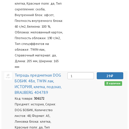
клетка, Красные поля: да, Тип
скрепления: скоба,
Внутренний блок: офсет,
Плотность внутренного блока:
60 г/м2, Белизна: 100 %,
Обложка: мелованный картон,
Плотность обложки: 190 г/м2,
Тип спецэффектов на
обложке: TWIN-лак,
Справочный материал: да,
Длина: 205 мм, Ширина: 165
мм
Тетрадь предметная DOG
29
БОБИК 48л, TWIN лак,
В наличии
ИСТОРИЯ, клетка, подсказ,
BRAUBERG 404789
Код товара:
306172
Предмет: история, Серия:
DOG БОБИК, Количество
листов: 48, Формат: А5,
Линовка блока: клетка,
Красные поля: да, Тип