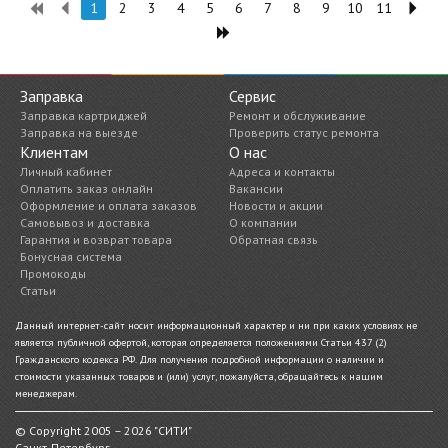
1
2
3
4
5
6
7
8
9
10
11
Заправка
Сервис
Заправка картриджей
Ремонт и обслуживание
Заправка на выезде
Проверить статус ремонта
Клиентам
О нас
Личный кабинет
Адреса и контакты
Оплатить заказ онлайн
Вакансии
Оформление и оплата заказов
Новости и акции
Самовывоз и доставка
О компании
Гарантия и возврат товара
Обратная связь
Бонусная система
Промокоды
Статьи
Данный интернет-сайт носит информационный характер и ни при каких условиях не
является публичной офертой, которая определяется положениями Статьи 437 (2)
Гражданского кодекса РФ. Для получения подробной информации о наличии и
стоимости указанных товаров и (или) услуг, пожалуйста, обращайтесь к нашим
менеджерам.
© Copyright 2005 – 2026 "СИТИ"
Санкт-Петербург