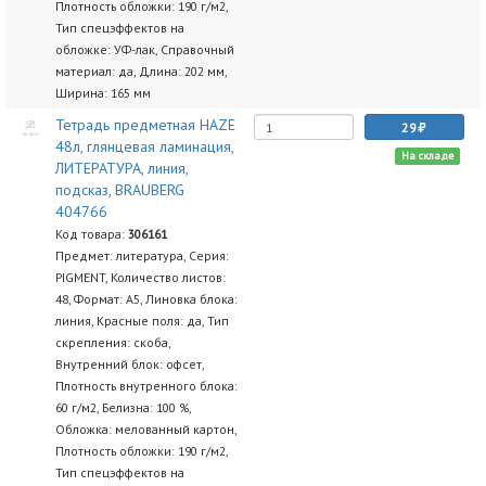
Плотность обложки: 190 г/м2,
Тип спецэффектов на
обложке: УФ-лак, Справочный
материал: да, Длина: 202 мм,
Ширина: 165 мм
Тетрадь предметная HAZE
29
48л, глянцевая ламинация,
На складе
ЛИТЕРАТУРА, линия,
подсказ, BRAUBERG
404766
Код товара:
306161
Предмет: литература, Серия:
PIGMENT, Количество листов:
48, Формат: А5, Линовка блока:
линия, Красные поля: да, Тип
скрепления: скоба,
Внутренний блок: офсет,
Плотность внутренного блока:
60 г/м2, Белизна: 100 %,
Обложка: мелованный картон,
Плотность обложки: 190 г/м2,
Тип спецэффектов на