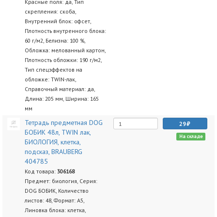
Красные поля: да, Тип
скрепления: скоба,
Внутренний блок: офсет,
Плотность внутренного блока:
60 г/м2, Белизна: 100 %,
Обложка: мелованный картон,
Плотность обложки: 190 г/м2,
Тип спецэффектов на
обложке: TWIN-лак,
Справочный материал: да,
Длина: 205 мм, Ширина: 165
мм
Тетрадь предметная DOG
29
БОБИК 48л, TWIN лак,
На складе
БИОЛОГИЯ, клетка,
подсказ, BRAUBERG
404785
Код товара:
306168
Предмет: биология, Серия:
DOG БОБИК, Количество
листов: 48, Формат: А5,
Линовка блока: клетка,