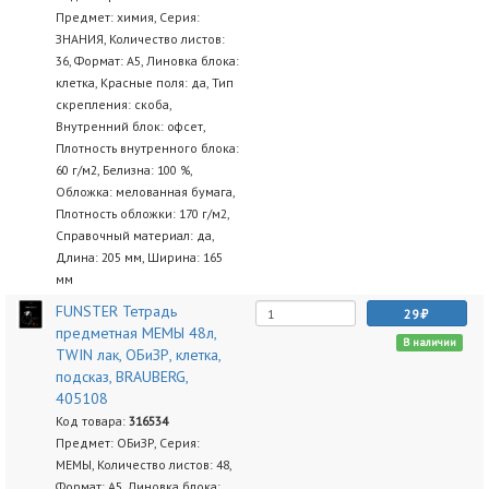
Предмет: химия, Серия:
ЗНАНИЯ, Количество листов:
36, Формат: А5, Линовка блока:
клетка, Красные поля: да, Тип
скрепления: скоба,
Внутренний блок: офсет,
Плотность внутренного блока:
60 г/м2, Белизна: 100 %,
Обложка: мелованная бумага,
Плотность обложки: 170 г/м2,
Справочный материал: да,
Длина: 205 мм, Ширина: 165
мм
FUNSTER Тетрадь
29
предметная МЕМЫ 48л,
В наличии
TWIN лак, ОБиЗР, клетка,
подсказ, BRAUBERG,
405108
Код товара:
316534
Предмет: ОБиЗР, Серия:
МЕМЫ, Количество листов: 48,
Формат: А5, Линовка блока: