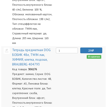
Плотность внутренного блока:
60 г/м2, Белизна: 100 %,
Обложка: мелованный картон,
Плотность обложки: 190 г/м2,
Тип спецэффектов на
обложке: TWIN-лак,
Справочный материал: да,
Длина: 205 мм, Ширина: 165
мм
Тетрадь предметная DOG
29
БОБИК 48л, TWIN лак,
В наличии
ХИМИЯ, клетка, подсказ,
BRAUBERG 404793
Код товара:
306176
Предмет: химия, Серия: DOG
БОБИК, Количество листов: 48,
Формат: А5, Линовка блока:
клетка, Красные поля: да, Тип
скрепления: скоба,
Внутренний блок: офсет,
Плотность внутренного блока: