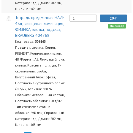
материал: да, Длина: 202 мм,
Ширина: 165 мм
Тетрадь предметная HAZE
29
48л, глянцевая ламинация,
На складе
ФИЗИКА, клетка, подсказ,
BRAUBERG 404768
Код товара:
306163
Предмет: физика, Серия:
PIGMENT, Количество листов:
48, Формат: А5, Линовка блока:
клетка, Красные поля: да, Тип
скрепления: скоба,
Внутренний блок: офсет,
Плотность внутренного блока:
60 г/м2, Белизна: 100 %,
Обложка: мелованный картон,
Плотность обложки: 190 г/м2,
Тип спецэффектов на
обложке: УФ-лак, Справочный
материал: да, Длина: 202 мм,
Ширина: 165 мм