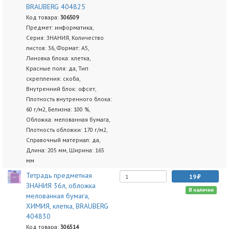
BRAUBERG 404825
Код товара:
306509
Предмет: информатика,
Серия: ЗНАНИЯ, Количество
листов: 36, Формат: А5,
Линовка блока: клетка,
Красные поля: да, Тип
скрепления: скоба,
Внутренний блок: офсет,
Плотность внутренного блока:
60 г/м2, Белизна: 100 %,
Обложка: мелованная бумага,
Плотность обложки: 170 г/м2,
Справочный материал: да,
Длина: 205 мм, Ширина: 165
мм
Тетрадь предметная
19
ЗНАНИЯ 36л, обложка
В наличии
мелованная бумага,
ХИМИЯ, клетка, BRAUBERG
404830
Код товара:
306514