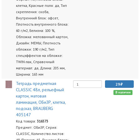
клетка, Красные поля: да, Тип
скрепления: скоба,
Внутренний блок: офсет,
Плотность внутренного блока:
60 г/м2, Белизна: 100 %,
Обложка: мелованный картон,
Дизайн: МЕМЫ, Плотность
обложки: 190 г/м2, Тип
спецэффектов на обложке:
TWIN-лак, Справочный
материал: да, Длина: 205 мм,
Ширина: 165 мм
Тетрадь предметная
29
CLASSIC 48л, рельефный
В наличии
картон, матовая
ламинация, ОБиЗР, клетка,
подсказ, BRAUBERG
405147
Код товара:
316573
Предмет: ОБиЗР, Серия:
CLASSIC, Количество листов:
48, Формат: А5, Линовка блока: