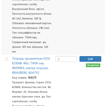
скрепления: скоба,
Внутренний блок: офсет,
Плотность внутренного блока:
60 г/м2, Белизна: 100 %,
Обложка: мелованный картон,
Плотность обложки: 190 г/м2,
Тип спецэффектов на
обложке: TWIN-лак,
Справочный материал: да,
Длина: 205 мм, Ширина: 165
мм
Тетрадь предметная DOG
29
БОБИК 48л, TWIN лак,
В наличии
ФИЗИКА, клетка, подсказ,
BRAUBERG 404792
Код товара:
306175
Предмет: физика, Серия: DOG
БОБИК, Количество листов: 48,
Формат: А5, Линовка блока:
клетка, Красные поля: да, Тип
скрепления: скоба,
Внутренний блок: офсет,