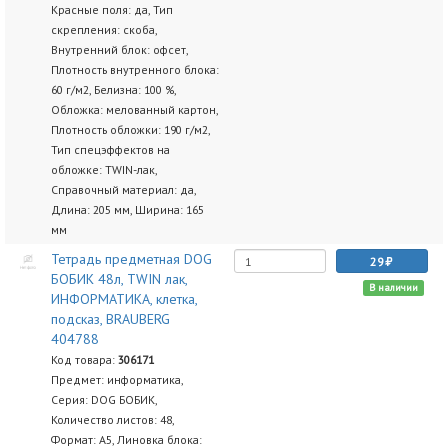
Красные поля: да, Тип
скрепления: скоба,
Внутренний блок: офсет,
Плотность внутренного блока:
60 г/м2, Белизна: 100 %,
Обложка: мелованный картон,
Плотность обложки: 190 г/м2,
Тип спецэффектов на
обложке: TWIN-лак,
Справочный материал: да,
Длина: 205 мм, Ширина: 165
мм
Тетрадь предметная DOG
29
БОБИК 48л, TWIN лак,
В наличии
ИНФОРМАТИКА, клетка,
подсказ, BRAUBERG
404788
Код товара:
306171
Предмет: информатика,
Серия: DOG БОБИК,
Количество листов: 48,
Формат: А5, Линовка блока: