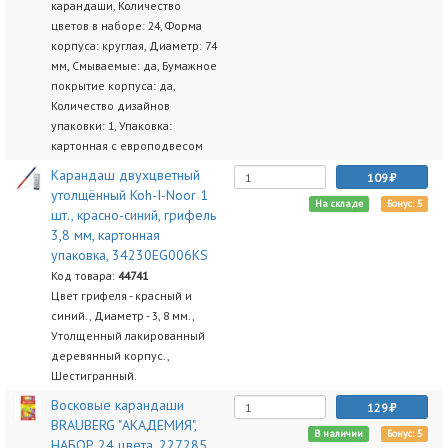
карандаши, Количество
цветов в наборе: 24, Форма
корпуса: круглая, Диаметр: 74
мм, Смываемые: да, Бумажное
покрытие корпуса: да,
Количество дизайнов
упаковки: 1, Упаковка:
картонная с европодвесом
Карандаш двухцветный
109
утолщённый Koh-I-Noor 1
На складе
Бонус: 5
шт., красно-синий, грифель
3,8 мм, картонная
упаковка, 34230EG006KS
Код товара:
44741
Цвет грифеля - красный и
синий., Диаметр - 3, 8 мм.,
Утолщенный лакированный
деревянный корпус.,
Шестигранный.
Восковые карандаши
129
BRAUBERG "АКАДЕМИЯ",
В наличии
Бонус: 5
НАБОР 24 цвета, 227285