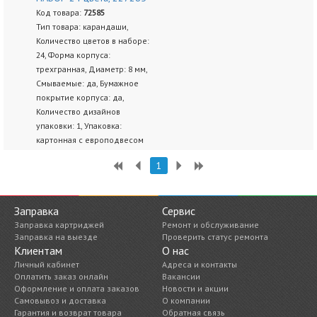
Код товара:
72585
Тип товара: карандаши,
Количество цветов в наборе:
24, Форма корпуса:
трехгранная, Диаметр: 8 мм,
Смываемые: да, Бумажное
покрытие корпуса: да,
Количество дизайнов
упаковки: 1, Упаковка:
картонная с европодвесом
1
Заправка
Сервис
Заправка картриджей
Ремонт и обслуживание
Заправка на выезде
Проверить статус ремонта
Клиентам
О нас
Личный кабинет
Адреса и контакты
Оплатить заказ онлайн
Вакансии
Оформление и оплата заказов
Новости и акции
Самовывоз и доставка
О компании
Гарантия и возврат товара
Обратная связь