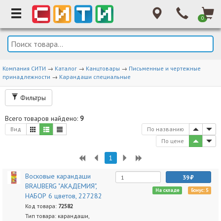
0
Компания СИТИ
→
Каталог
→
Канцтовары
→
Письменные и чертежные
принадлежности
→
Карандаши специальные
Фильтры
Всего товаров найдено:
9
Вид
По названию
По цене
1
Восковые карандаши
39
BRAUBERG "АКАДЕМИЯ",
На складе
Бонус: 5
НАБОР 6 цветов, 227282
Код товара:
72582
Тип товара: карандаши,