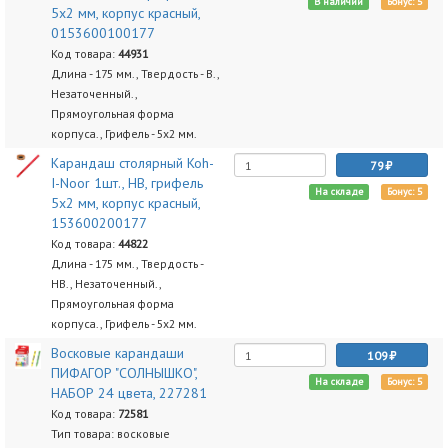
В наличии
Бонус: 5
5х2 мм, корпус красный,
0153600100177
Код товара:
44931
Длина - 175 мм., Твердость - B.,
Незаточенный.,
Прямоугольная форма
корпуса., Грифель - 5x2 мм.
Карандаш столярный Koh-
79
I-Noor 1шт., НВ, грифель
На складе
Бонус: 5
5х2 мм, корпус красный,
153600200177
Код товара:
44822
Длина - 175 мм., Твердость -
HB., Незаточенный.,
Прямоугольная форма
корпуса., Грифель - 5х2 мм.
Восковые карандаши
109
ПИФАГОР "СОЛНЫШКО",
На складе
Бонус: 5
НАБОР 24 цвета, 227281
Код товара:
72581
Тип товара: восковые