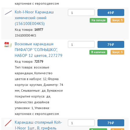
картонная с европодвесом
Koh-I-Noor Карандаш
49
химический синий
На складе
Бонус: 5
(156100E004KS)
Код товара:
16977
156100E004KS
Восковые карандаши
79
ПИФАГОР "СОЛНЫШКО",
В наличии
Бонус: 5
НАБОР 12 цветов, 227279
Код товара:
72579
Тип товара: восковые
карандаши, Количество
цветов в наборе: 12, Форма
корпуса: круглая, Диаметр: 74
мм, Смываемые: да, Бумажное
покрытие корпуса: да,
Количество дизайнов
упаковки: 1, Упаковка:
картонная с европодвесом
Карандаш столярный Koh-
79
I-Noor 1шт., B, грифель