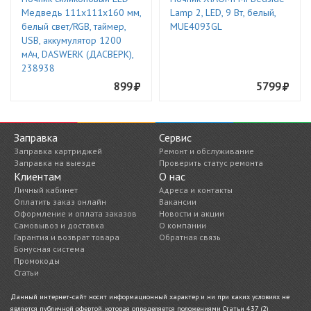
Медведь 111x111x160 мм,
Lamp 2, LED, 9 Вт, белый,
белый свет/RGB, таймер,
MUE4093GL
USB, аккумулятор 1200
мАч, DASWERK (ДАСВЕРК),
238938
899
5799
Заправка
Сервис
Заправка картриджей
Ремонт и обслуживание
Заправка на выезде
Проверить статус ремонта
Клиентам
О нас
Личный кабинет
Адреса и контакты
Оплатить заказ онлайн
Вакансии
Оформление и оплата заказов
Новости и акции
Самовывоз и доставка
О компании
Гарантия и возврат товара
Обратная связь
Бонусная система
Промокоды
Статьи
Данный интернет-сайт носит информационный характер и ни при каких условиях не
является публичной офертой, которая определяется положениями Статьи 437 (2)