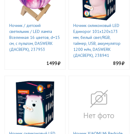
Ночник / детский
Ночник силиконовый LED
светильник / LED лампа
Единорог 101x120x173
Вселенная 16 цветов, d=15
мм, белый свет/RGB,
см, с пультом, DASWERK
таймер, USB, аккумулятор
(ДАСВЕРК), 237953
1200 мАч, DASWERK
(ДАСВЕРК), 238941
1499
899
Ночник силиконовый LED
Ночник XIAOMI Mi Bedside