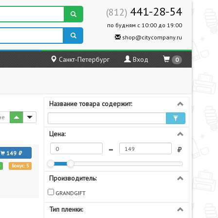
441-28-54
(812)
по будням с 10:00 до 19:00
shop@citycompany.ru
Санкт-Петербург
Вход
0
Название товара содержит:
не
Цена:
149
е
Бонус: 5
Производитель:
GRANDGIFT
Тип пленки: