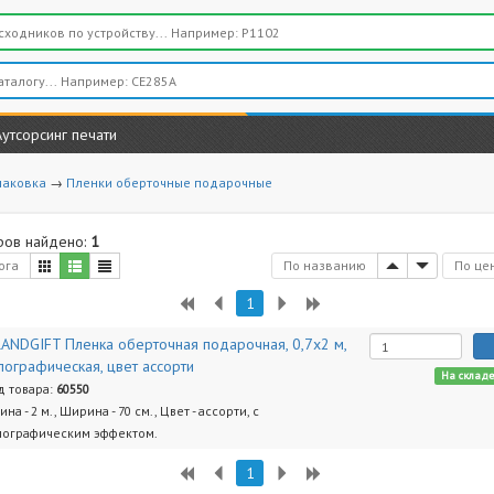
Аутсорсинг печати
паковка
→
Пленки оберточные подарочные
ров найдено:
1
ога
По названию
По це
1
ANDGIFT Пленка оберточная подарочная, 0,7х2 м,
лографическая, цвет ассорти
На склад
д товара:
60550
на - 2 м., Ширина - 70 см., Цвет - ассорти, с
лографическим эффектом.
1