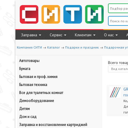
Заправка
Сервис
Клиентам
О нас
Компания СИТИ
→
Каталог
→
Подарки и праздник
→
Подарочная у
Автотовары
Всего това
Бумага
Вид
катал
Бытовая и проф. химия
Бытовая техника
GR
Все для туалетных комнат
го
Демооборудование
Ко
Дли
Детям
го
Дом и сад
Заправка и восстановление картриджей