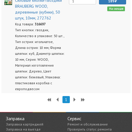
Силовые кнопки-гвоздики
189
BRAUBERG WOOD,
На складе
деревянные (кубики), 50
штук, 10мм, 272762
Код товара:
316697
Тип кнопки: гвоздик,
Количество в упаковке: 50 шт.,
Тип острия: игольчатое,
Длина острия: 10 мм, Форма
шляпки: куб, Диаметр шляпки:
10 мм, Серия: WOOD,
Материал изготовления
шляпки: Дерево, Цвет
шляпки: бежевый, Упаковка:
пластиковая коробка с
европодвесом
1
Заправка
Сервис
Заправка картриджей
Ремонт и обслуживание
Заправка на выезде
Проверить статус ремонта