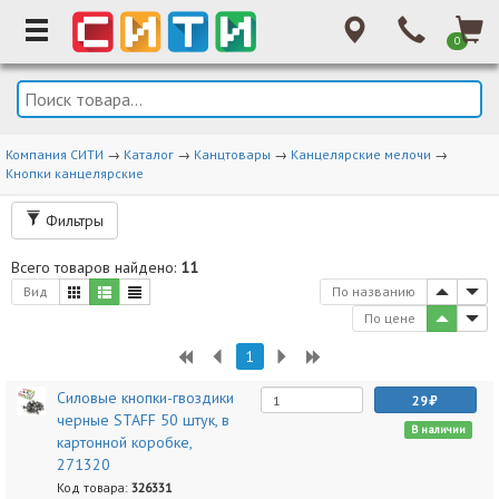
0
Компания СИТИ
→
Каталог
→
Канцтовары
→
Канцелярские мелочи
→
Кнопки канцелярские
Фильтры
Всего товаров найдено:
11
Вид
По названию
По цене
1
Силовые кнопки-гвоздики
29
черные STAFF 50 штук, в
В наличии
картонной коробке,
271320
Код товара:
326331