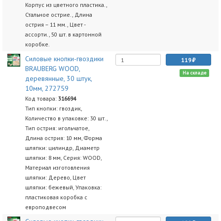
Корпус из цветного пластика.,
Стальное острие., Длина
острия – 11 мм., Цвет -
ассорти., 50 шт. в картонной
коробке.
Силовые кнопки-гвоздики
119
BRAUBERG WOOD,
На складе
деревянные, 30 штук,
10мм, 272759
Код товара:
316694
Тип кнопки: гвоздик,
Количество в упаковке: 30 шт.,
Тип острия: игольчатое,
Длина острия: 10 мм, Форма
шляпки: цилиндр, Диаметр
шляпки: 8 мм, Серия: WOOD,
Материал изготовления
шляпки: Дерево, Цвет
шляпки: бежевый, Упаковка:
пластиковая коробка с
европодвесом