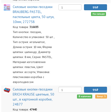
Силовые кнопки-гвоздики
99
BRAUBERG PASTEL,
На складе
пастельные цвета, 50 штук,
10мм, 272758
Код товара:
316693
Тип кнопки: гвоздик,
Количество в упаковке: 50 шт.,
Тип острия: игольчатое,
Длина острия: 10 мм, Форма
шляпки: цилиндр, Диаметр
шляпки: 8 мм, Серия: PASTEL,
Материал изготовления
шляпки: пластик, Цвет
шляпки: ассорти, Упаковка:
пластиковая коробка с
европодвесом
Силовые кнопки-гвоздики
99
ERICH KRAUSE цветные, 50
В наличии
Бонус: 5
шт., в картонной коробке,
24877
Код товара:
47440