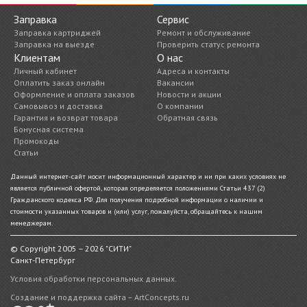
Заправка
Сервис
Заправка картриджей
Ремонт и обслуживание
Заправка на выезде
Проверить статус ремонта
Клиентам
О нас
Личный кабинет
Адреса и контакты
Оплатить заказ онлайн
Вакансии
Оформление и оплата заказов
Новости и акции
Самовывоз и доставка
О компании
Гарантия и возврат товара
Обратная связь
Бонусная система
Промокоды
Статьи
Данный интернет-сайт носит информационный характер и ни при каких условиях не
является публичной офертой, которая определяется положениями Статьи 437 (2)
Гражданского кодекса РФ. Для получения подробной информации о наличии и
стоимости указанных товаров и (или) услуг, пожалуйста, обращайтесь к нашим
менеджерам.
© Copyright 2005 – 2026 "СИТИ"
Санкт-Петербург
Условия обработки персональных данных.
Создание и поддержка сайта – ArtConcepts.ru