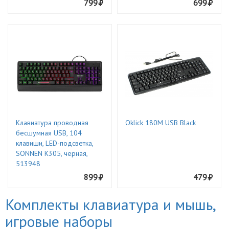
799
699
Клавиатура проводная
Oklick 180M USB Black
бесшумная USB, 104
клавиши, LED-подсветка,
SONNEN K305, черная,
513948
899
479
Комплекты клавиатура и мышь,
игровые наборы