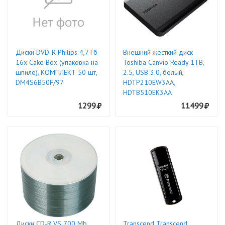
Диски DVD-R Philips 4,7 Гб
Внешний жесткий диск
16x Cake Box (упаковка на
Toshiba Canvio Ready 1TB,
шпиле), КОМПЛЕКТ 50 шт,
2.5, USB 3.0, белый,
DM4S6B50F/97
HDTP210EW3AA,
HDTB510EK3AA
1299
11499
Диски CD-R VS 700 Mb,
Transcend Transcend