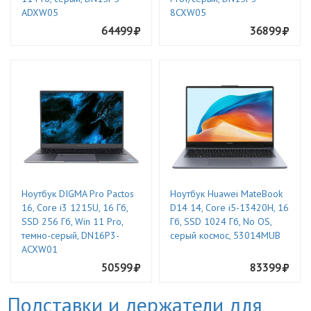
ADXW05
8CXW05
64499
36899
Ноутбук DIGMA Pro Pactos
Ноутбук Huawei MateBook
16, Core i3 1215U, 16 Гб,
D14 14, Core i5-13420H, 16
SSD 256 Гб, Win 11 Pro,
Гб, SSD 1024 Гб, No OS,
темно-серый, DN16P3-
серый космос, 53014MUB
ACXW01
50599
83399
Подставки и держатели для