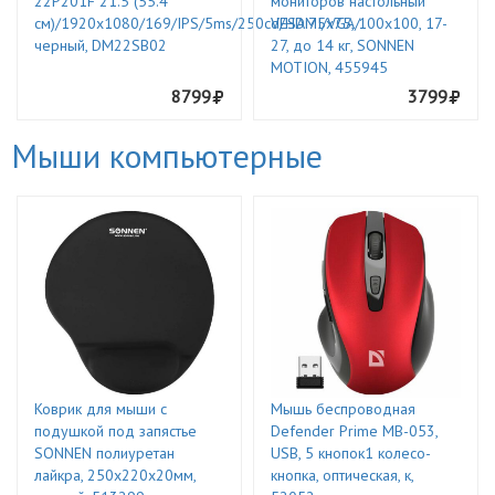
22P201F 21.5 (55.4
мониторов настольный
см)/1920х1080/169/IPS/5ms/250cd/HDMI/VGA/
VESA 75х75, 100х100, 17-
черный, DM22SB02
27, до 14 кг, SONNEN
MOTION, 455945
8799
3799
Мыши компьютерные
Коврик для мыши с
Мышь беспроводная
подушкой под запястье
Defender Prime MB-053,
SONNEN полиуретан
USB, 5 кнопок1 колесо-
лайкра, 250х220х20мм,
кнопка, оптическая, к,