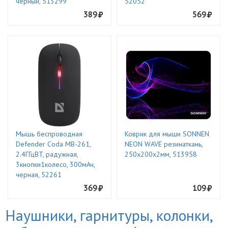
черный, 513299
52052
389
569
Мышь беспроводная
Коврик для мыши SONNEN
Defender Coda MB-261,
NEON WAVE резинаткань,
2.4ГГцBT, радужная,
250х200х2мм, 513958
3кнопки1колесо, 300мАч,
черная, 52261
369
109
Наушники, гарнитуры, колонки,