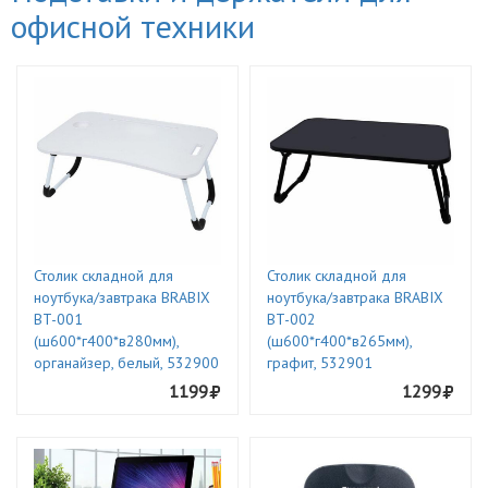
офисной техники
Столик складной для
Столик складной для
ноутбука/завтрака BRABIX
ноутбука/завтрака BRABIX
BT-001
BT-002
(ш600*г400*в280мм),
(ш600*г400*в265мм),
органайзер, белый, 532900
графит, 532901
1199
1299