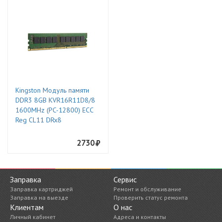
Kingston Модуль памяти
DDR3 8GB KVR16R11D8/8
1600MHz (PC-12800) ECC
Reg CL11 DRx8
2730
Заправка
Сервис
Заправка картриджей
Ремонт и обслуживание
Заправка на выезде
Проверить статус ремонта
Клиентам
О нас
Личный кабинет
Адреса и контакты