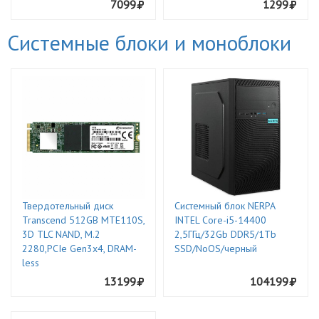
7099
1299
Системные блоки и моноблоки
Твердотельный диск
Системный блок NERPA
Transcend 512GB MTE110S,
INTEL Core-i5-14400
3D TLC NAND, M.2
2,5ГГц/32Gb DDR5/1Tb
2280,PCIe Gen3x4, DRAM-
SSD/NoOS/черный
less
13199
104199