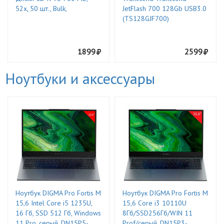
52x, 50 шт., Bulk,
JetFlash 700 128Gb USB3.0
(TS128GJF700)
1899
2599
Ноутбуки и аксессуары
Ноутбук DIGMA Pro Fortis M
Ноутбук DIGMA Pro Fortis M
15,6 Intel Core i5 1235U,
15,6 Core i3 10110U
16 Гб, SSD 512 Гб, Windows
8Гб/SSD256Гб/WIN 11
11 Pro, серый, DN15P5-
Prof/серый, DN15P3-