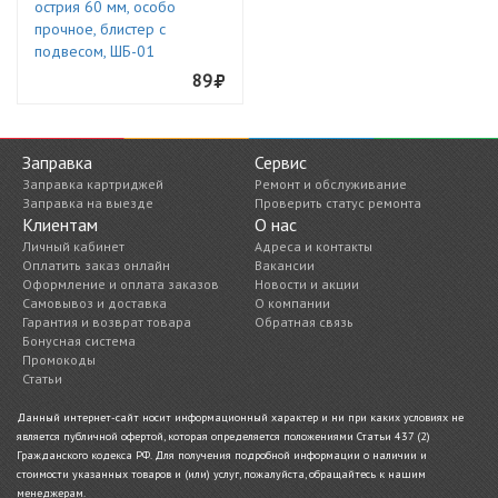
острия 60 мм, особо
прочное, блистер с
подвесом, ШБ-01
89
Заправка
Сервис
Заправка картриджей
Ремонт и обслуживание
Заправка на выезде
Проверить статус ремонта
Клиентам
О нас
Личный кабинет
Адреса и контакты
Оплатить заказ онлайн
Вакансии
Оформление и оплата заказов
Новости и акции
Самовывоз и доставка
О компании
Гарантия и возврат товара
Обратная связь
Бонусная система
Промокоды
Статьи
Данный интернет-сайт носит информационный характер и ни при каких условиях не
является публичной офертой, которая определяется положениями Статьи 437 (2)
Гражданского кодекса РФ. Для получения подробной информации о наличии и
стоимости указанных товаров и (или) услуг, пожалуйста, обращайтесь к нашим
менеджерам.