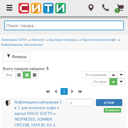
0
Компания СИТИ
→
Каталог
→
Бытовая техника
→
Приготовление кофе
→
Кофемашины капсульные
Фильтры
Всего товаров найдено:
5
Вид
По названию
По цене
1
Кофемашина капсульная 3
6799
в 1 для молотого кофе и
В наличии
капсул DOLCE GUSTO и
NESPRESSO, SONNEN
CM510B, 1450 Вт, 0,6 л,