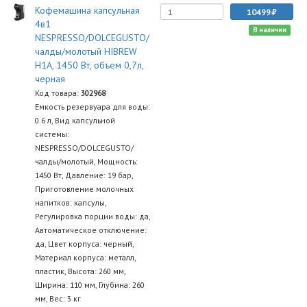
Кофемашина капсульная
10499
4в1
В наличии
NESPRESSO/DOLCEGUSTO/
чалды/молотый HIBREW
H1A, 1450 Вт, объем 0,7л,
черная
Код товара:
302968
Емкость резервуара для воды:
0.6 л, Вид капсульной
системы:
NESPRESSO/DOLCEGUSTO/
чалды/молотый, Мощность:
1450 Вт, Давление: 19 бар,
Приготовление молочных
напитков: капсулы,
Регулировка порции воды: да,
Автоматическое отключение:
да, Цвет корпуса: черный,
Материал корпуса: металл,
пластик, Высота: 260 мм,
Ширина: 110 мм, Глубина: 260
мм, Вес: 3 кг