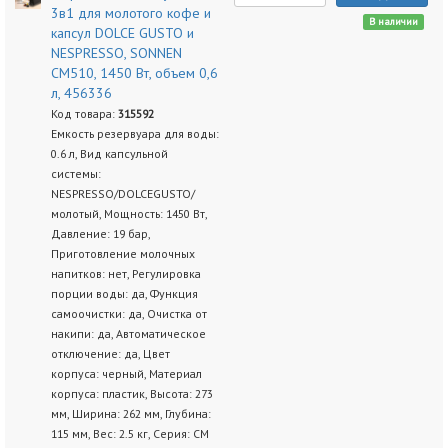
3в1 для молотого кофе и
В наличии
капсул DOLCE GUSTO и
NESPRESSO, SONNEN
CM510, 1450 Вт, объем 0,6
л, 456336
Код товара:
315592
Емкость резервуара для воды:
0.6 л, Вид капсульной
системы:
NESPRESSO/DOLCEGUSTO/
молотый, Мощность: 1450 Вт,
Давление: 19 бар,
Приготовление молочных
напитков: нет, Регулировка
порции воды: да, Функция
самоочистки: да, Очистка от
накипи: да, Автоматическое
отключение: да, Цвет
корпуса: черный, Материал
корпуса: пластик, Высота: 273
мм, Ширина: 262 мм, Глубина:
115 мм, Вес: 2.5 кг, Серия: CM