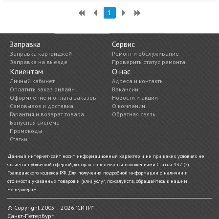
1
Заправка
Сервис
Заправка картриджей
Ремонт и обслуживание
Заправка на выезде
Проверить статус ремонта
Клиентам
О нас
Личный кабинет
Адреса и контакты
Оплатить заказ онлайн
Вакансии
Оформление и оплата заказов
Новости и акции
Самовывоз и доставка
О компании
Гарантия и возврат товара
Обратная связь
Бонусная система
Промокоды
Статьи
Данный интернет-сайт носит информационный характер и ни при каких условиях не
является публичной офертой, которая определяется положениями Статьи 437 (2)
Гражданского кодекса РФ. Для получения подробной информации о наличии и
стоимости указанных товаров и (или) услуг, пожалуйста, обращайтесь к нашим
менеджерам.
© Copyright 2005 – 2026 "СИТИ"
Санкт-Петербург