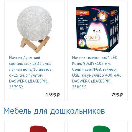
Ночник / детский
Ночник силиконовый LED
светильник / LED лампа
Котик 90x89x102 мм,
Лунная ночь, 16 цветов,
белый свет/RGB, таймер,
d=15 см, с пультом,
USB, аккумулятор 400 мАч,
DASWERK (ДАСВЕРК),
DASWERK (ДАСВЕРК),
237952
238935
1399
799
Мебель для дошкольников