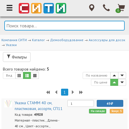
0
Компания СИТИ
→
Каталог
→
Демооборудование
→
Аксессуары для досок
→
Указки
Фильтры
Всего товаров найдено:
5
Вид
По названию
По цене
1
Указка СТАММ 40 см,
49
пластиковая, ассорти, СП11
На складе
Бонус: 5
Код товара:
49928
Материал - пластик., Длина -
40 см., Цвет - ассорти.,