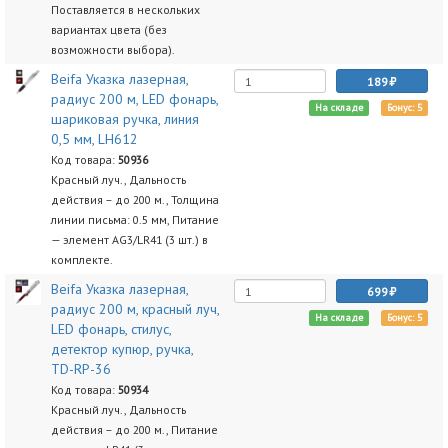
Поставляется в нескольких
вариантах цвета (без
возможности выбора).
Beifa Указка лазерная,
189
радиус 200 м, LED фонарь,
На складе
Бонус: 5
шариковая ручка, линия
0,5 мм, LH612
Код товара:
50936
Красный луч., Дальность
действия – до 200 м., Толщина
линии письма: 0.5 мм, Питание
— элемент AG3/LR41 (3 шт.) в
комплекте.
Beifa Указка лазерная,
699
радиус 200 м, красный луч,
На складе
Бонус: 5
LED фонарь, стилус,
детектор купюр, ручка,
TD-RP-36
Код товара:
50934
Красный луч., Дальность
действия – до 200 м., Питание