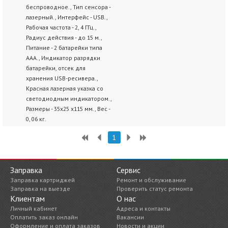
беспроводное., Тип сенсора -
лазерный., Интерфейс - USB.,
Рабочая частота - 2, 4 ГГц.,
Радиус действия - до 15 м.,
Питание - 2 батарейки типа
ААА., Индикатор разрядки
батарейки, отсек для
хранения USB-ресивера.,
Красная лазерная указка со
светодиодным индикатором.,
Размеры - 35x25 x115 мм., Вес -
0, 06 кг.
1
Заправка
Сервис
Заправка картриджей
Ремонт и обслуживание
Заправка на выезде
Проверить статус ремонта
Клиентам
О нас
Личный кабинет
Адреса и контакты
Оплатить заказ онлайн
Вакансии
Оформление и оплата заказов
Новости и акции