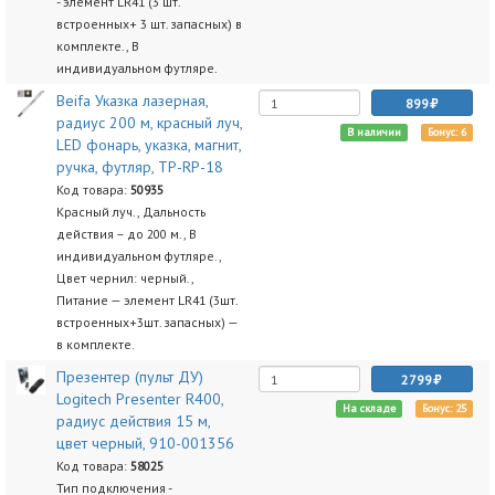
- элемент LR41 (3 шт.
встроенных+ 3 шт. запасных) в
комплекте., В
индивидуальном футляре.
Beifa Указка лазерная,
899
радиус 200 м, красный луч,
В наличии
Бонус: 6
LED фонарь, указка, магнит,
ручка, футляр, TP-RP-18
Код товара:
50935
Красный луч., Дальность
действия – до 200 м., В
индивидуальном футляре.,
Цвет чернил: черный.,
Питание — элемент LR41 (3шт.
встроенных+3шт. запасных) —
в комплекте.
Презентер (пульт ДУ)
2799
Logitech Presenter R400,
На складе
Бонус: 25
радиус действия 15 м,
цвет черный, 910-001356
Код товара:
58025
Тип подключения -