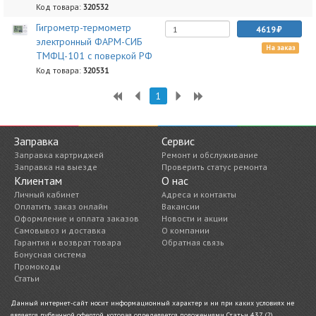
Код товара:
320532
Гигрометр-термометр
4619
электронный ФАРМ-СИБ
На заказ
ТМФЦ-101 с поверкой РФ
Код товара:
320531
1
Заправка
Сервис
Заправка картриджей
Ремонт и обслуживание
Заправка на выезде
Проверить статус ремонта
Клиентам
О нас
Личный кабинет
Адреса и контакты
Оплатить заказ онлайн
Вакансии
Оформление и оплата заказов
Новости и акции
Самовывоз и доставка
О компании
Гарантия и возврат товара
Обратная связь
Бонусная система
Промокоды
Статьи
Данный интернет-сайт носит информационный характер и ни при каких условиях не
является публичной офертой, которая определяется положениями Статьи 437 (2)