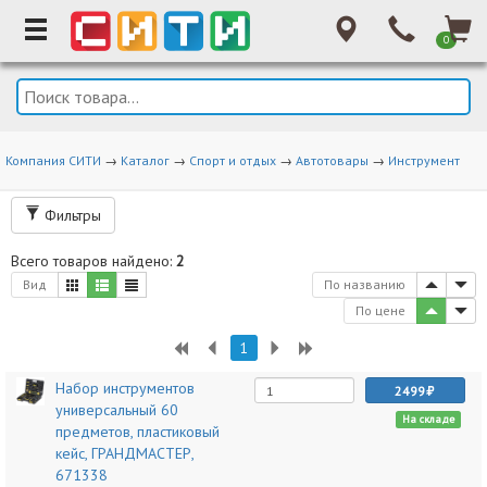
0
Компания СИТИ
→
Каталог
→
Спорт и отдых
→
Автотовары
→
Инструмент
Фильтры
Всего товаров найдено:
2
Вид
По названию
По цене
1
Набор инструментов
2499
универсальный 60
На складе
предметов, пластиковый
кейс, ГРАНДМАСТЕР,
671338