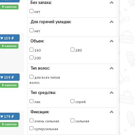
Без запаха:
В наличии
нет
Для горячей укладки:
нет
159
Объем:
В наличии
160
180
200
Тип волос:
159
для всех типов
волос
В наличии
Тип средства:
лак
спрей
Фиксация:
179
очень сильная
сильная
В наличии
суперсильная