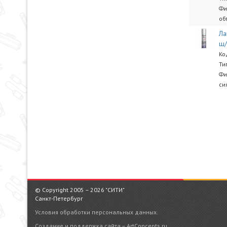
Фи
об
Ла
ш/
Ко
Ти
Фи
си
© Copyright 2005 – 2026 "СИТИ"
Санкт-Петербург
Условия обработки персональных данных.
Создание и поддержка сайта – ArtConcepts.ru