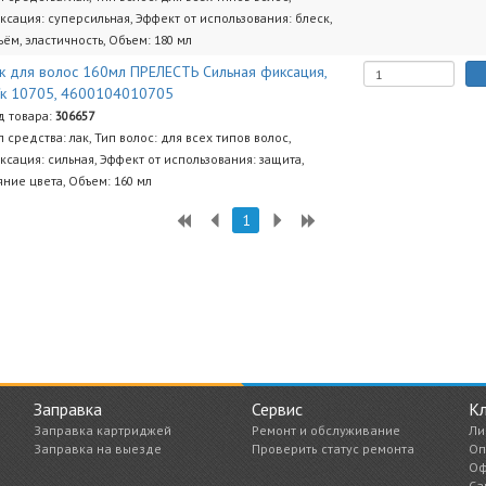
ксация: суперсильная, Эффект от использования: блеск,
ъём, эластичность, Объем: 180 мл
к для волос 160мл ПРЕЛЕСТЬ Сильная фиксация,
к 10705, 4600104010705
д товара:
306657
п средства: лак, Тип волос: для всех типов волос,
ксация: сильная, Эффект от использования: защита,
яние цвета, Объем: 160 мл
1
Заправка
Сервис
К
Заправка картриджей
Ремонт и обслуживание
Ли
Заправка на выезде
Проверить статус ремонта
Оп
Оф
Са