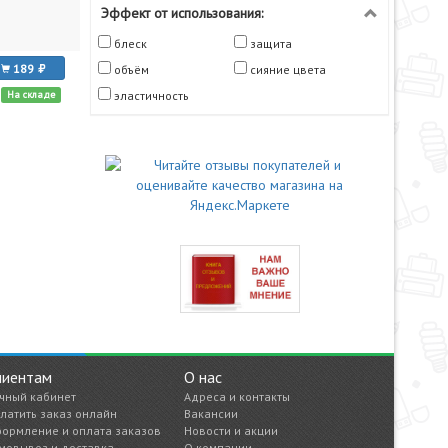
Эффект от использования:
блеск
защита
189
объём
сияние цвета
На складе
эластичность
лиентам
О нас
чный кабинет
Адреса и контакты
латить заказ онлайн
Вакансии
ормление и оплата заказов
Новости и акции
мовывоз и доставка
О компании