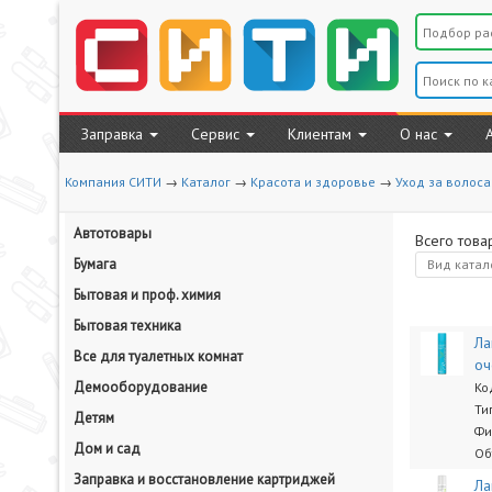
Заправка
Сервис
Клиентам
О нас
Компания СИТИ
→
Каталог
→
Красота и здоровье
→
Уход за волос
Автотовары
Всего това
Бумага
Вид
катал
Бытовая и проф. химия
Бытовая техника
Ла
Все для туалетных комнат
оч
Демооборудование
Ко
Ти
Детям
Фи
Дом и сад
Об
Заправка и восстановление картриджей
Ла