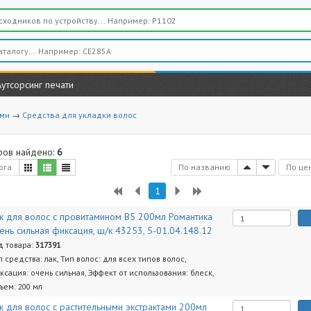
Аутсорсинг печати
ами
→
Средства для укладки волос
ров найдено:
6
ога
По названию
По це
1
к для волос с провитамином B5 200мл Романтика
ень сильная фиксация, ш/к 43253, 5-01.04.148.12
д товара:
317391
п средства: лак, Тип волос: для всех типов волос,
ксация: очень сильная, Эффект от использования: блеск,
ъем: 200 мл
к для волос с растительными экстрактами 200мл