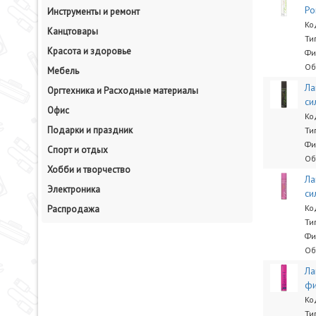
Ро
Инструменты и ремонт
Ко
Канцтовары
Ти
Красота и здоровье
Фи
Об
Мебель
Ла
Оргтехника и Расходные материалы
си
Офис
Ко
Подарки и праздник
Ти
Фи
Спорт и отдых
Об
Хобби и творчество
Ла
Электроника
си
Ко
Распродажа
Ти
Фи
Об
Ла
фи
Ко
Ти