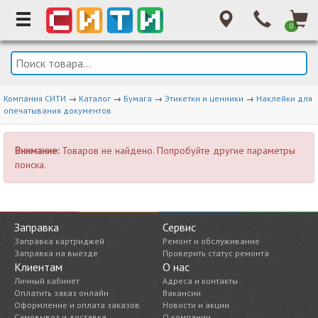
0
Компания СИТИ
→
Каталог
→
Бумага
→
Этикетки и ценники
→
Наклейки для
опечатывания документов
Внимание:
Товаров не найдено. Попробуйте другие параметры
поиска.
Заправка
Сервис
Заправка картриджей
Ремонт и обслуживание
Заправка на выезде
Проверить статус ремонта
Клиентам
О нас
Личный кабинет
Адреса и контакты
Оплатить заказ онлайн
Вакансии
Оформление и оплата заказов
Новости и акции
Самовывоз и доставка
О компании