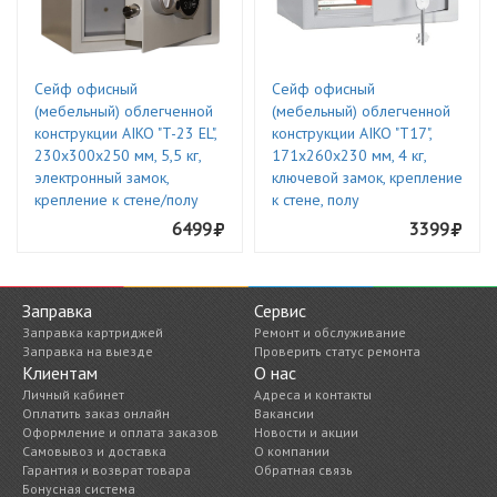
Сейф офисный
Сейф офисный
(мебельный) облегченной
(мебельный) облегченной
конструкции AIKO "T-23 EL",
конструкции AIKO "Т17",
230х300х250 мм, 5,5 кг,
171х260х230 мм, 4 кг,
электронный замок,
ключевой замок, крепление
крепление к стене/полу
к стене, полу
6499
3399
Заправка
Сервис
Заправка картриджей
Ремонт и обслуживание
Заправка на выезде
Проверить статус ремонта
Клиентам
О нас
Личный кабинет
Адреса и контакты
Оплатить заказ онлайн
Вакансии
Оформление и оплата заказов
Новости и акции
Самовывоз и доставка
О компании
Гарантия и возврат товара
Обратная связь
Бонусная система