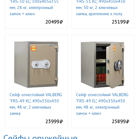
"FRS-30 EL", 300х405х355
"FRS-51 KL", 490х430х430
мм, 28 кг, электронный
мм, 50 кг, 2 ключевых
замок + ключ
замка, крепление к полу
20499
25199
Сейф огнестойкий VALBERG
Сейф огнестойкий VALBERG
"FRS-49 KL", 490х350х430
"FRS-49 EL", 490х350х430
мм, 48 кг, 2 ключевых
мм, 48 кг, электронный
замка
замок + ключ
23999
25899
Сейфы оружейные