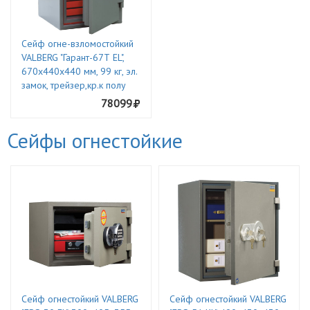
Сейф огне-взломостойкий
VALBERG "Гарант-67Т EL",
670х440х440 мм, 99 кг, эл.
замок, трейзер,кр.к полу
78099
Сейфы огнестойкие
Сейф огнестойкий VALBERG
Сейф огнестойкий VALBERG