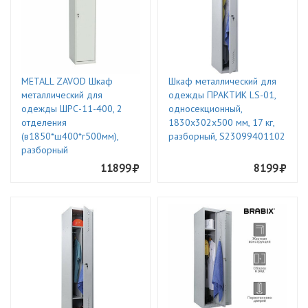
METALL ZAVOD Шкаф
Шкаф металлический для
металлический для
одежды ПРАКТИК LS-01,
одежды ШРС-11-400, 2
односекционный,
отделения
1830х302х500 мм, 17 кг,
(в1850*ш400*г500мм),
разборный, S23099401102
разборный
11899
8199