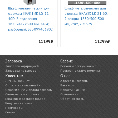
Шкаф металлический для
Шкаф металлический для
одежды ПРАКТИК LS-11-
одежды BRABIX LK 21-50,
40D, 2 отделения,
2 секции, 1830*500*500
1830х412х500 мм, 24 кг,
мм, 29кг, 291379
разборный, S23099403902
11199
11299
Заправка
Сервис
Заправка картриджей
Ремонт и обслуживание
Заправка на выезде
Проверить статус ремонта
Клиентам
О нас
Личный кабинет
Адреса и контакты
Оплатить заказ онлайн
Вакансии
Оформление и оплата заказов
Новости и акции
Самовывоз и доставка
О компании
Гарантия и возврат товара
Обратная связь
Бонусная система
Промокоды
Статьи