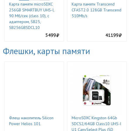
Карта памяти microSDXC
Карта памяти Transcend
256GB SMARTBUY UHS-I,
CFAST2.0 128GB Transcend
90 Мб/сек (class 10), с
510Mb/s
адаптером, SB25,
SB256GBSDCL10
5499
41199
Флешки, карты памяти
Флеш накопитель Silicon
MicroSDXC Kingston 64Gb
Power Helios 101
SDCS2/64GB Class10 UHS-I
U1 CanvSelect Plus (SD