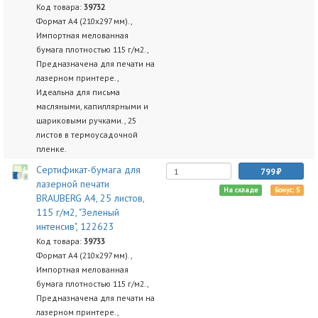
Код товара:
39732
Формат А4 (210х297 мм).,
Импортная мелованная
бумага плотностью 115 г/м2.,
Предназначена для печати на
лазерном принтере.,
Идеальна для письма
масляными, капиллярными и
шариковыми ручками., 25
листов в термоусадочной
пленке.
Сертификат-бумага для
799
лазерной печати
На складе
Бонус: 5
BRAUBERG А4, 25 листов,
115 г/м2, "Зеленый
интенсив", 122623
Код товара:
39733
Формат А4 (210х297 мм).,
Импортная мелованная
бумага плотностью 115 г/м2.,
Предназначена для печати на
лазерном принтере.,