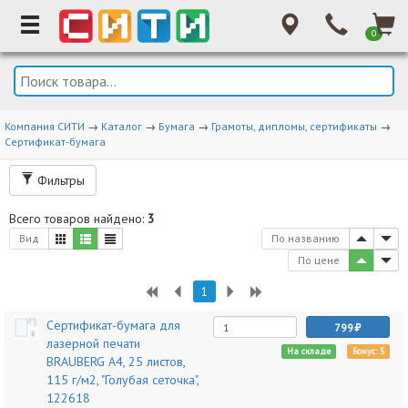
0
Компания СИТИ
→
Каталог
→
Бумага
→
Грамоты, дипломы, сертификаты
→
Сертификат-бумага
Фильтры
Всего товаров найдено:
3
Вид
По названию
По цене
1
Сертификат-бумага для
799
лазерной печати
На складе
Бонус: 5
BRAUBERG А4, 25 листов,
115 г/м2, "Голубая сеточка",
122618