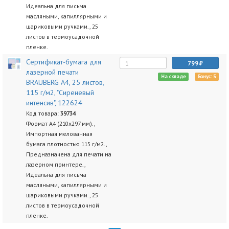
Идеальна для письма
масляными, капиллярными и
шариковыми ручками., 25
листов в термоусадочной
пленке.
Сертификат-бумага для
799
лазерной печати
На складе
Бонус: 5
BRAUBERG А4, 25 листов,
115 г/м2, "Сиреневый
интенсив", 122624
Код товара:
39734
Формат А4 (210х297 мм).,
Импортная мелованная
бумага плотностью 115 г/м2.,
Предназначена для печати на
лазерном принтере.,
Идеальна для письма
масляными, капиллярными и
шариковыми ручками., 25
листов в термоусадочной
пленке.