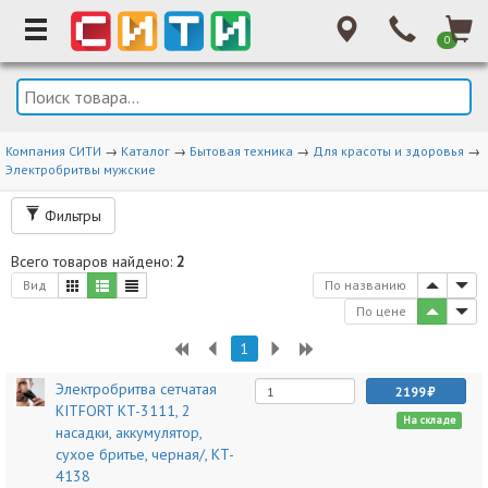
0
Компания СИТИ
→
Каталог
→
Бытовая техника
→
Для красоты и здоровья
→
Электробритвы мужские
Фильтры
Всего товаров найдено:
2
Вид
По названию
По цене
1
Электробритва сетчатая
2199
KITFORT KT-3111, 2
На складе
насадки, аккумулятор,
сухое бритье, черная/, KT-
4138