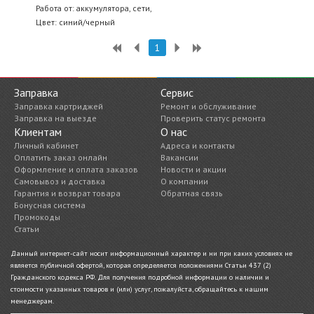
Работа от: аккумулятора, сети,
Цвет: синий/черный
1
Заправка
Сервис
Заправка картриджей
Ремонт и обслуживание
Заправка на выезде
Проверить статус ремонта
Клиентам
О нас
Личный кабинет
Адреса и контакты
Оплатить заказ онлайн
Вакансии
Оформление и оплата заказов
Новости и акции
Самовывоз и доставка
О компании
Гарантия и возврат товара
Обратная связь
Бонусная система
Промокоды
Статьи
Данный интернет-сайт носит информационный характер и ни при каких условиях не
является публичной офертой, которая определяется положениями Статьи 437 (2)
Гражданского кодекса РФ. Для получения подробной информации о наличии и
стоимости указанных товаров и (или) услуг, пожалуйста, обращайтесь к нашим
менеджерам.