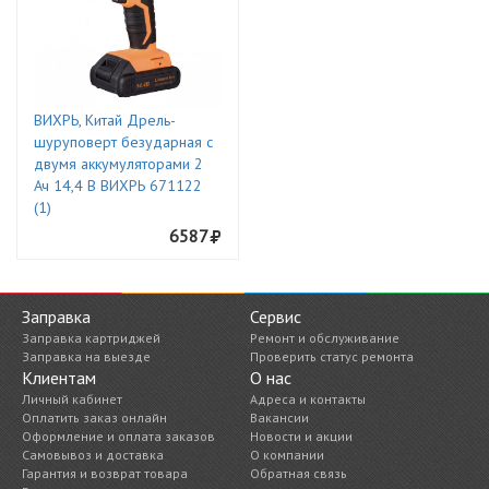
ВИХРЬ, Китай Дрель-
шуруповерт безударная с
двумя аккумуляторами 2
Ач 14,4 В ВИХРЬ 671122
(1)
6587
Заправка
Сервис
Заправка картриджей
Ремонт и обслуживание
Заправка на выезде
Проверить статус ремонта
Клиентам
О нас
Личный кабинет
Адреса и контакты
Оплатить заказ онлайн
Вакансии
Оформление и оплата заказов
Новости и акции
Самовывоз и доставка
О компании
Гарантия и возврат товара
Обратная связь