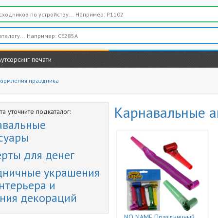
Аутсорсинг печати
формления праздника
Карнавальные а
а уточните подкаталог:
авальные
суары
рты для денег
дничные украшения
нтерьера и
ания декораций
NO NAME Праздничный