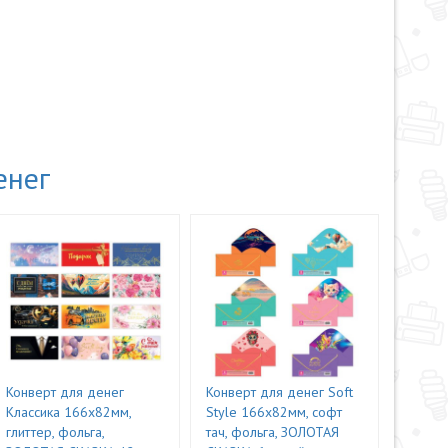
енег
Конверт для денег
Конверт для денег Soft
Классика 166х82мм,
Style 166х82мм, софт
глиттер, фольга,
тач, фольга, ЗОЛОТАЯ