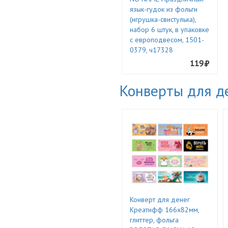
язык-гудок из фольги
(игрушка-свистулька),
набор 6 штук, в упаковке
с европодвесом, 1501-
0379, ч17328
119
Конверты для д
Конверт для денег
Креатифф 166х82мм,
глиттер, фольга