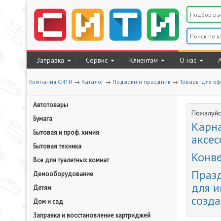
Заправка
Сервис
Клиентам
О нас
Компания СИТИ
→
Каталог
→
Подарки и праздник
→
Товары для о
Автотовары
Пожалуйст
Бумага
Карн
Бытовая и проф. химия
аксес
Бытовая техника
Конве
Все для туалетных комнат
Праз
Демооборудование
для и
Детям
созд
Дом и сад
Заправка и восстановление картриджей