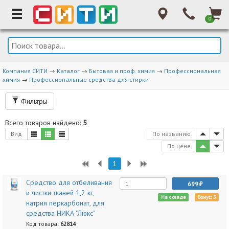
0
Компания СИТИ
→
Каталог
→
Бытовая и проф. химия
→
Профессиональная
химия
→
Профессиональные средства для стирки
Фильтры
Всего товаров найдено:
5
Вид
По названию
По цене
1
Средство для отбеливания
699
и чистки тканей 1,2 кг,
На складе
Бонус: 5
натрия перкарбонат, для
средства НИКА "Люкс"
Код товара:
62814