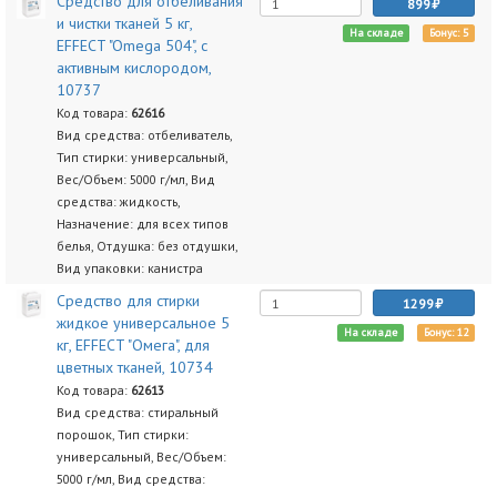
Средство для отбеливания
899
и чистки тканей 5 кг,
На складе
Бонус: 5
EFFECT "Omega 504", с
активным кислородом,
10737
Код товара:
62616
Вид средства: отбеливатель,
Тип стирки: универсальный,
Вес/Объем: 5000 г/мл, Вид
средства: жидкость,
Назначение: для всех типов
белья, Отдушка: без отдушки,
Вид упаковки: канистра
Средство для стирки
1299
жидкое универсальное 5
На складе
Бонус: 12
кг, EFFECT "Омега", для
цветных тканей, 10734
Код товара:
62613
Вид средства: стиральный
порошок, Тип стирки:
универсальный, Вес/Объем:
5000 г/мл, Вид средства: