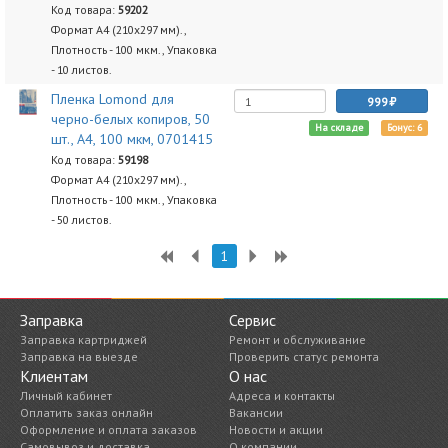
Код товара:
59202
Формат А4 (210х297 мм).,
Плотность - 100 мкм., Упаковка
- 10 листов.
Пленка Lomond для
999
черно-белых копиров, 50
На складе
Бонус: 6
шт., А4, 100 мкм, 0701415
Код товара:
59198
Формат А4 (210х297 мм).,
Плотность - 100 мкм., Упаковка
- 50 листов.
1
Заправка
Сервис
Заправка картриджей
Ремонт и обслуживание
Заправка на выезде
Проверить статус ремонта
Клиентам
О нас
Личный кабинет
Адреса и контакты
Оплатить заказ онлайн
Вакансии
Оформление и оплата заказов
Новости и акции
Самовывоз и доставка
О компании