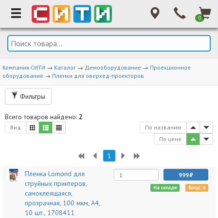
0
Компания СИТИ
→
Каталог
→
Демооборудование
→
Проекционное
оборудование
→
Пленки для оверхед-проекторов
Фильтры
Всего товаров найдено:
2
Вид
По названию
По цене
1
Пленка Lomond для
999
струйных принтеров,
На складе
Бонус: 6
самоклеящаяся,
прозрачная, 100 мкм, А4,
10 шт., 1708411