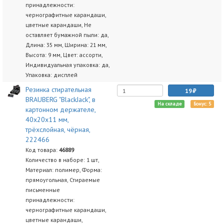
принадлежности:
чернографитные карандаши,
цветные карандаши, Не
оставляет бумажной пыли: да,
Длина: 35 мм, Ширина: 21 мм,
Высота: 9 мм, Цвет: ассорти,
Индивидуальная упаковка: да,
Упаковка: дисплей
Резинка стирательная
19
BRAUBERG "BlackJack", в
На складе
Бонус: 5
картонном держателе,
40х20х11 мм,
трёхслойная, чёрная,
222466
Код товара:
46889
Количество в наборе: 1 шт,
Материал: полимер, Форма:
прямоугольная, Стираемые
письменные
принадлежности:
чернографитные карандаши,
цветные карандаши,