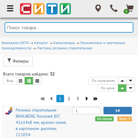
0
Компания СИТИ
→
Каталог
→
Канцтовары
→
Письменные и чертежные
принадлежности
→
Ластики, резинки стирательные
Фильтры
Всего товаров найдено:
52
Вид
По названию
По цене
1
2
3
Резинка стирательная
9
BRAUBERG "Assistant 80",
На складе
Бонус: 5
41х14х8 мм, красно-синяя,
в картонном дисплее,
221034