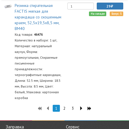
Резинка стирательная
29
FACTIS мягкая для
На складе
Бонус: 5
карандаша со скошенным
краем, 52,5х19,5х8,5 мм,
BM40
Код товара:
46476
Количество в наборе: 1 шт,
Материал: натуральный
каучук, Форма:
прямоугольная, Стираемые
письменные
принадлежности:
чернографитные карандаши,
Длина: 52.5 мм, Ширина: 18.5
мм, Высота: 8.5 мм, Цвет:
белый, Упаковка: картонная
коробка
1
2
3
Заправка
Сервис