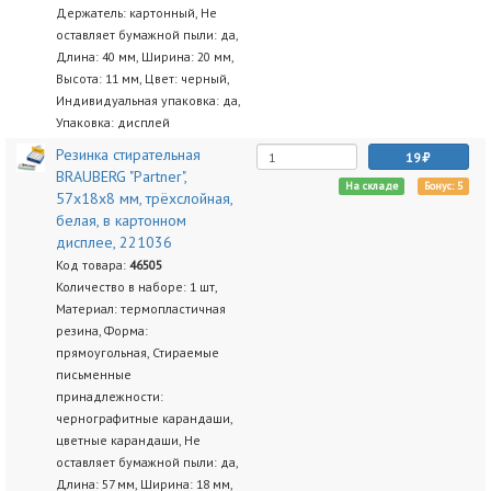
Держатель: картонный, Не
оставляет бумажной пыли: да,
Длина: 40 мм, Ширина: 20 мм,
Высота: 11 мм, Цвет: черный,
Индивидуальная упаковка: да,
Упаковка: дисплей
Резинка стирательная
19
BRAUBERG "Partner",
На складе
Бонус: 5
57х18х8 мм, трёхслойная,
белая, в картонном
дисплее, 221036
Код товара:
46505
Количество в наборе: 1 шт,
Материал: термопластичная
резина, Форма:
прямоугольная, Стираемые
письменные
принадлежности:
чернографитные карандаши,
цветные карандаши, Не
оставляет бумажной пыли: да,
Длина: 57 мм, Ширина: 18 мм,