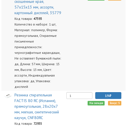
скошенные края,
57х15х13 мм, ассорти,
картонный дисплей, 35779
Код товара:
47593
Количество в наборе: 1 шт,
Материал: полимер, Форма:
прямоугольная, Стираемые
письменные
принадлежности:
чернографитные карандаши,
Не оставляет бумажной пыли:
да, Длина: 57 мм, Ширина: 15
мм, Высота: 13 мм, Цвет:
ассорти, Индивидуальная
упаковка: да, Упаковка:
дисплей
Резинка стирательная
19
FACTIS 80 RC (Испания),
На складе
Бонус: 5
прямоугольная, 28х20х7
мм, мягкая, синтетический
каучук, CNF80RC
Код товара:
72935