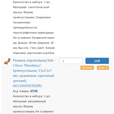
Количество в наборе: 1 шт.,
Материал: синтетический
каучук, Форма:
прямоугольная, Стираемые
письменные
принадлежности:
чернографитные карандаши,
Не оставляет бумажной пыли:
да, Длина: 28 мм, Ширина: 20
мм, Высота: 7 мм, Цвет: белый,
Упаковка: картонная коробка
Резинка стирательная Koh-
19
I-Noor "Mondeluz",
На заказ
Бонус: 5
прямоугольная, 31х21х7
мм, оранжевая, картонный
дисплей,
6811060003KDRU
Код товара:
47292
Количество в наборе: 1 шт,
Материал: натуральный
каучук, Форма:
прямоугольная, Не оставляет